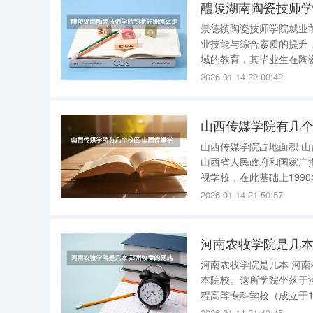
醴陵湖南陶瓷技师
景德镇陶瓷技师学院就业前景与就业建议 景德镇陶瓷技师学
业技能与综合素质的提升 。 就业前景 ： 景德镇陶瓷技师学院位于陶瓷之都景德镇，专注于陶瓷领
域的教育，其毕业生在陶
和创新，该学院的毕业生
2026-01-14 22:00:42
业情况尤为突出，他们不
山西传媒学院有几个
山西传媒学院占地面积 山西传媒学院占地面积共940余亩。 山西传媒学院位于山西省太原市，是
山西省人民政府和国家广
视学校，在此基础上199
名为广播电影电视管理干
2026-01-14 21:50:57
立山西传媒学院，成为全
河南农牧学院是几本 河
本院校。这所学院坐落于
程高等专科学校（成立于1
这两所学校在各自领域都
2026-01-14 21:42:45