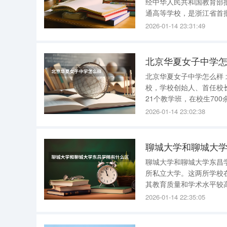
经中华人民共和国教育部
通高等学校，是浙江省首批
大学城市学院简介 学校环境优美。坐落在中国历史文化名城、风景旅游胜地杭州，毗邻京杭大运
2026-01-14 23:31:49
河，柳青水秀、波光鹭影
北京华夏女子中学
北京华夏女子中学怎么样 北京市华夏女子中学成立于1996年，是北京市唯一有寄宿的优质公办女
校，学校创始人、首任校
21个教学班，在校生700余人。 学校坚持“全面发展、因性施教、优化个性”的
科研一体化的办学道路。
2026-01-14 23:02:38
校，向世界展示中国女校
聊城大学和聊城大
聊城大学和聊城大学东昌
所私立大学。这两所学校在性质上有着明显的区
其教育质量和学术水平较
其在教育资源上的投入。 聊城大学东昌学院目前设有11个系部，包括但不限于文学、理学、工
2026-01-14 22:35:05
学、经济学、管理学、法