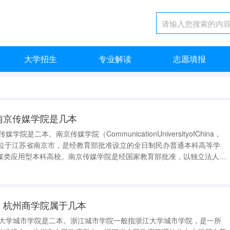
大学招生
专业解读
志愿填报
南京传媒学院是几本
院是二本。南京传媒学院（CommunicationUniversityofChina，
南传”，位于江苏省南京市，是经教育部批准设立的全日制民办普通本科高等学
媒类应用型本科高校。南京传媒学院是经国家教育部批准，以独立法人新
于2004年在江苏省南京市设立的一所独立学院，也是江苏省唯一一所传
 杭州商学院属于几本