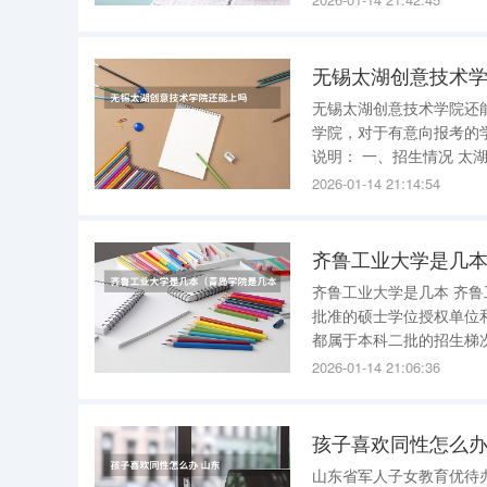
育的传统优势，还进一步
无锡太湖创意技术
无锡太湖创意技术学院还能上吗 无锡太湖创意技术学院还可以报考 。 该校，
学院，对于有意向报考的
说明： 一、招生情况 太湖创意职业技术学院在近年来持续进行招生，为广大学子提供了接受高等
教育的机会。无论是省内还
2026-01-14 21:14:54
取分数线 根
齐鲁工业大学是几
齐鲁工业大学是几本 齐
批准的硕士学位授权单位
都属于本科二批的招生梯次。所以学校是二本。 齐
的应用研究型大学、山东
2026-01-14 21:06:36
位和全国首批学士学位授
孩子喜欢同性怎么办
山东省军人子女教育优待办法 山东省军人子女教育优待办法主要包括以下内容 ： 优