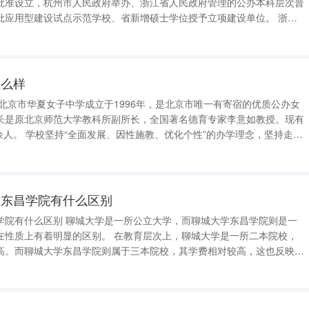
批准设立，杭州市人民政府举办、浙江省人民政府管理的公办本科层次普
应用型建设试点示范学校、省新增硕士学位授予立项建设单位。 浙江
，自然环境优
怎么样
长是原北京师范大学教科所副所长，全国著名德育专家李意如教授。现有
办学理念，坚持走教
经过不懈的努力，学校正朝着“宣武区一所好学校，北京市一所特色的学
办学水平的窗
学东昌学院有什么区别
学院有什么区别 聊城大学是一所公立大学，而聊城大学东昌学院则是一
别。 在教育层次上，聊城大学是一所二本院校，
高。而聊城大学东昌学院则属于三本院校，其学费相对较高，这也反映了
学、艺术学、教育学、农