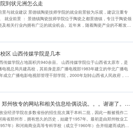
学院到状元洲怎么走
院的就业前景较为乐观，建议注重专
瓷及相关行业内拥有广泛的就业机会。近年来，随着陶瓷产业的不断发展
整体就业率保持在较高水平。特别是在陶瓷设计和制作领域，毕业生的就
仅能够
校区 山西传媒学院是几本
播电视总局共建高校，其前身是原广播电视部1983年建立的华北广播电
0年成立广播电影电视部管理干部学院，2000年划转山西省人民政府，更
部学院，2013年经教育部批准，在广播电影电视管理干部学院基础上设
国第三
河南农牧学院是几本 郑州牧专的网站和相关信息给偶说说。。。谢谢了。。。
南牧业经济学院在多数省份的招生批次属于本科二批，因此一般被视作二
河南省郑州市，拥有悠久的历史，始建于1957年。最初是由郑州牧业工
957年）和河南商业高等专科学校（成立于1960年）合并组建而成的。
有一定的影响力。合并后的河南牧业经济学院，不仅保留了农业和商业教