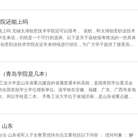
拓展了学科范围。
学院还能上吗
即太湖创意职业技术
学生来说，仍然是一个可行的选择。以下是关于该校报考情况的一些具体
是省外的考生，只要符合该校的招生条件，均有机会被录取。 二、录
本（青岛学院是几本）
鲁工业大学是山东省重点建设的省属普通本科高校，是国务院学位委员会
和全国首批学士学位授权单位。该学校在安徽、福建、广东、广西等多地
鲁工业大学位于泉城济南，是山东省重点建设
省综合性自然科学研究机构，是国务院学位委员会批准的硕士学位授权单
权单位，为首批山东特色名校工
 山东
待对象 ： 解