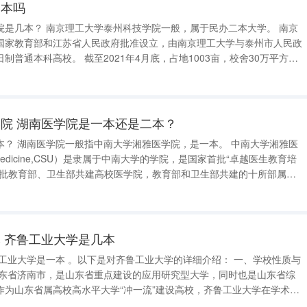
二本吗
，属于民办二本大学。 南京
国家教育部和江苏省人民政府批准设立，由南京理工大学与泰州市人民政
1年4月底，占地1003亩，校舍30万平方
；纸型藏书近88万册，电子图书212万余种，电子期刊近3万种。 师资
院 湖南医学院是一本还是二本？
南大学湘雅医
lofMedicine,CSU）是隶属于中南大学的学院，是国家首批“卓越医生教育培
首批教育部、卫生部共建高校医学院，教育部和卫生部共建的十所部属综
 齐鲁工业大学是几本
作为山东省属高校高水平大学“冲一流”建设高校，齐鲁工业大学在学术研
大学是国务院学位委员会批准的硕