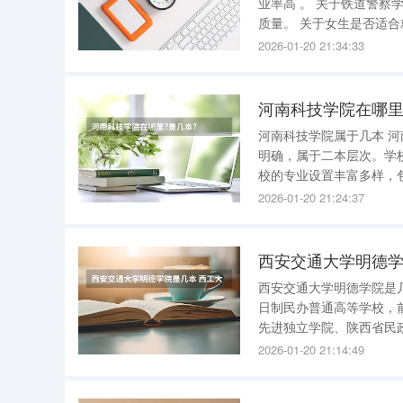
业率高 。 关于铁道警察学院的学历层次 ：铁道警察学院是一本高校，具有较高的学术水平和教育
质量。 关于女生是否适合就读 ：铁道警察学院对女生来说是一个合适的读书选择。其专业设置广
泛，包括铁道交通、警务
2026-01-20 21:34:33
己的学习方向。此外，学
河南科技学院在哪里
河南科技学院属于几本 
明确，属于二本层次。学校
校的专业设置丰富多样，
等九大学科门类。这种学
2026-01-20 21:24:37
展的办学理念。
西安交通大学明德学
西安交通大学明德学院是
日制民办普通高等学校，
先进独立学院、陕西省民政厅5A级
面积26.63万平方米，
2026-01-20 21:14:49
专业，有教职员工700余