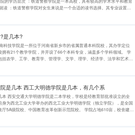
管理等领域，无论男女，只要对相关专业感兴趣，都能在其中找到适合自
院
?是几本?
河南科技学院是一所位于河南省新乡市的省属普通本科院校，其办学定位
拥有21个教学学院，并开设了66个本科专业，涵盖多个学科领域。 学
包括农学、工学、教育学、管理学、文学、理学、经济学、法学和艺术学
科设置不仅为学生提供了广泛的选择，也体现了学校注重跨学科融合与发
 学校的教育质量得到了社会
院是几本 西工大明德学院是几本，有几个系
几本 西安交通大学明德学院是二本学校，学校是经教育部批准设立的全
前身为西北工业大学举办的西北工业大学明德学院（独立学院），是全国
院校、中国教育改革创新示范院校。 学院占地610亩，校舍建筑
下设7个二级学院；7个职能部门；6个教学及教学辅助单位，开设31个本科
名，有在校本