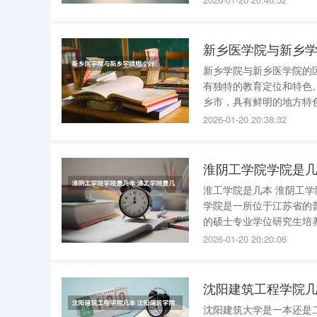
士学位授权单位
新乡医学院与新乡
新乡学院与新乡医学院的
有独特的教育定位和特色。 新乡学院，作为河南省教育厅属下的全日制普通本科院校，座
乡市，具有鲜明的地方特色
学院，作为河南省唯一一
2026-01-20 20:38:32
世纪末的平原省医科学校
淮阴工学院学院是几
淮工学院是几本 淮阴工学院是二本 。以下是关于淮阴工学院的一些关键信息： 办学层次 ：淮阴工
学院是一所位于江苏省的普通本科院校
的硕士专业学位研究生培
才教育培养的重任。 试点项目 ：淮阴工学院是教育部首批和第二批“新工科”研究与实践项目的试
2026-01-20 20:20:06
点高校之
沈阳建筑工程学院几
沈阳建筑大学是一本还是二本啊 沈阳建筑大学是一本大学 。以下是关于沈阳