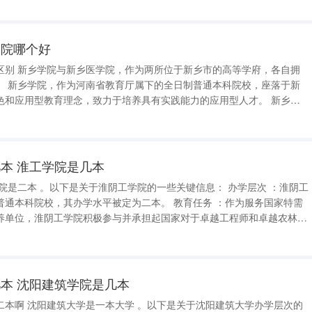
学院哪个好
区别 新乡学院与新乡医学院，作为两所位于新乡市的高等学府，各自拥
落于新
和应用型教育理念，致力于培养具有实践能力的应用型人才。 新乡医
所独立建制的西医本科院校，坐落于新乡市太行山麓与黄河之滨，由十九
发展而来。经过不断的历
本 淮工学院是几本
，其办学水平被定为二本。 教育任务 ：作为服务国家特需
养单位，淮阴工学院积极参与并承担起国家对于卓越工程师和卓越农林人
本 沈阳建筑学院是几本
建筑大学办学层次的