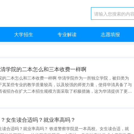
大学招生
专业解读
志愿填报
华清学院的二本怎么和三本收费一样啊
院的二本怎么和三本收费一样啊 华清学院作为一所独立学院，被归类为
于其某些专业的教学质量较高，以及较强的师资力量，使得华清具备了与
西省招办在扩大二本招生规模方面采取了积极措施，这为华清提供了更多
的性质并未改变，仍属于三本院校。 三本院校通常由私立机构
款。因此，华清学院的学费标
本？女生读合适吗？就业率高吗？
吗？ 铁道警察学院是一本高校。女生读合适，就