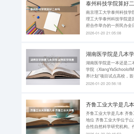
泰州科技学院算好
南京理工大学泰州科技学院是几本？ 南京理工大学泰州科技学院一般
理工大学泰州科技学院是
府合作举办的一所民办全日制普通本科高校。 截至202
米，建有10大实验实训中心
2026-01-20 21:05:08
力量 截
湖南医学院是几本学
湖南医学院是一本还是二本？ 湖南医学院一般指中南大学湘雅医学院，是一本。 中
学院（XiangYaSchoo
养计划”项目试点高校，
合性大学医学院之一。 学院有教职员工近万人，其中有正、副教授2000余人，博士生导师近700
2026-01-20 20:56:18
名，
齐鲁工业大学是几本
齐鲁工业大学是几本 齐鲁工业大学是一本 。以下是对齐鲁工业大学的详细介绍： 一、学校性质与
地位 齐鲁工业大学位于山东省济南市，是山东省重点建设的应用研究型大学，同时也是山东省综
合性自然科学研究机构。
究和人才培养方面均享有较高的声誉。 二、学位授权 齐鲁工业
2026-01-20 20:46:52