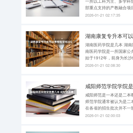
一所以工科为主、多学科
部重点支持的产教融合项目建设高校。 数据中国“百校工程”试
践项目、教育部重点支持
2026-01-21 02:17:35
应用型转变的本科试点学
湖南康复专升本可以
湖南医药学院是几本 湖南医药学院是二本 。以下是关于湖南医药学院的详细信息： 办学性质 ：湖
南医药学院是一所国家公办的全
始于1912年，前身为
家颜福庆先生创立。历经多
2026-01-21 02:08:30
位置
咸阳师范学院学院是
咸阳师范是一本还是二本啊 咸阳师范学院属于二本大学，但在某些省份的招生批次为一本 。
师范学院通常被认为是二
在各省的招生批次并不一
批，即二本。但在青海，
2026-01-21 02:00:03
经合并了一本和二本的批