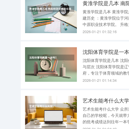
黄淮学院是几本 南
黄淮学院是几本 黄淮学院是一所二本院校 。以下是关于黄淮学院的几点详细介绍： 学校位置与创
建历史 ：黄淮学院位于河南省驻马店市，创建于1973年，其前身包括驻马店师范高等专科学校和
中原职业技术学院。 升格为本科高校 ：在2004年，经教育部批准，黄淮学院升格为全日制普通本
2026-01-21 01:32:16
沈阳体育学院是一
沈阳体育学院是几本 沈阳体育学院是二本 。以下是关于沈阳体育学院的详细解答： 一、学校性质
与层次 沈阳体育学院是辽宁省属的体育类本科院校，这意味着它是一所提供本科教育的高等学
府，专注于体育领域的教
标准。 二、共建单位与地位 沈阳体育学院由国家体育总局与辽宁省人民政府共建，这一共建关系
2026-01-21 01:14:34
体现了学校在国家体
艺术生能考什么大
艺术生能考什么大学 众所周知，全国开展的艺术类专业的院校数不胜数，那么怎么选择一个适合
自己的学校呢，今天就带大家进行一下院校的分类
的统考成绩达到往年一本
内至少会能上二本以上的学校。 2.在绝大多数情况下，优先选择公办院校。因
2026-01-21 01:04:40