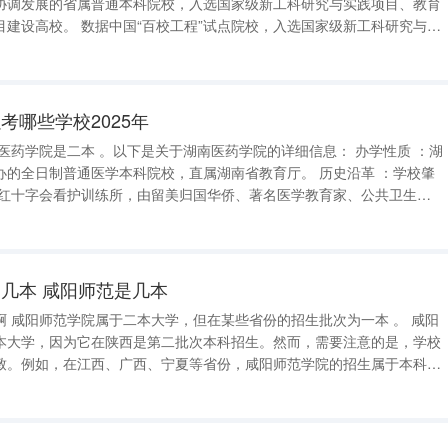
协调发展的省属普通本科院校，入选国家级新工科研究与实践项目、教育
点院校，入选国家级新工科研究与实
的产教融合项目建设高校、数据中国“百校工程”试点院校、辽宁省首批向
校。
考哪些学校2025年
日制普通医学本科院校，直属湖南省教育厅。 历史沿革 ：学校肇
长沙红十字会看护训练所，由留美归国华侨、著名医学教育家、公共卫生学
次更名和升级，于2014年5月经教育部批准升格为湖南医药学院。 地理
几本 咸阳师范是几本
 咸阳
本大学，因为它在陕西是第二批次本科招生。然而，需要注意的是，学校
致。例如，在江西、广西、宁夏等省份，咸阳师范学院的招生属于本科二
它实行的是本科一批次招生，可以被认为是一本。同时，也有一些省份已
次，或者实行分段