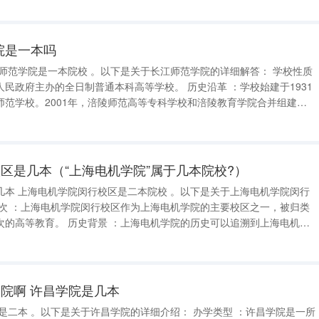
性优势强
学院是一本吗
的全日制普通本科高等学校。 历史沿革 ：学校始建于1931
师范学校。2001年，涪陵师范高等专科学校和涪陵教育学院合并组建涪
陵师范学院，2006年更名为长江师范学院。 师资力量 ：学校现有专任教师1248人，其中正高
区是几本（“上海电机学院”属于几本院校?）
电机学院闵行
电机学院的历史可以追溯到上海电机制
专教育机构。在恢复高考制度后，它转变为上海电机制造专科学校，并以
院啊 许昌学院是几本