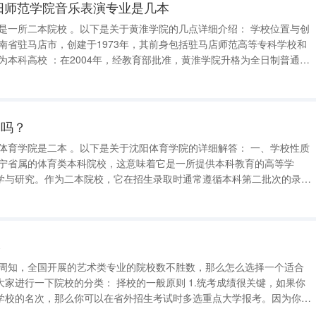
阳师范学院音乐表演专业是几本
科高校。 学校规模与专业设置 ：学院设有两个校区，总面积达2760亩，包含本科专业56个，其
本吗？
学与研究。作为二本院校，它在招生录取时通常遵循本科第二批次的录取
学
： 择校的一般原则 1.统考成绩很关键，如果你
学校的名次，那么你可以在省外招生考试时多选重点大学报考。因为你省
为东方国家的高等教