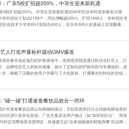
容：广东5校扩招超200%，中等生迎来新机遇
广东5校扩招超200%，中等生迎来新机遇2026年职业本科迎来爆发式增
本科招生计划达2158个，同比增幅超200%，扩招1448人，本科招生专
息职业技术大学本科计划招生600人，在去年300人的基础上实现翻番。
扩招，招生计划从2025年的600人增加至1800人。在去年首批6个职业
艺人打造声量标杆撬动GMV爆发
破局存量市场在激烈的护肤赛道中，老牌国货颐莲通过联动当红艺人，打
杆。品牌结合艺人的粉丝画像，推出了定制化的护肤内容与专属福利，成
一步，唤醒了沉睡的老用户并吸引了大批新粉。打通曝光到转化的全链路
与爆款内容打造，颐莲将短期的明星流量高效转化为长期的品牌留量。活
全网声量的霸榜，更带动了整体G
：“碰一碰”打通速食餐饮品效合一闭环
流针对速食餐饮品类认知模糊的痛点，空刻意面依托分众传媒电梯场景的
社区进行差异化投放。广告文案直击用户痛点（如“加班吃好点”、“周末
与特定消费场景深度绑定，快速建立起“在家就能做的精致西餐”的品牌心
域沉淀该案例的核心突破在于引入了“碰一碰”NFC互动功能，用户无需繁