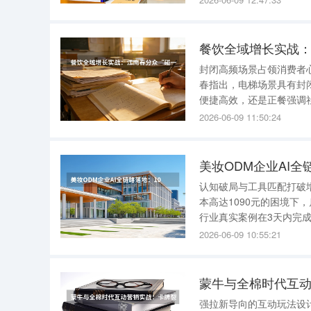
琐扫码即可一键领取新人
餐饮全域增长实战：
封闭高频场景占领消费者
春指出，电梯场景具有封
便捷高效，还是正餐强调
触达目标客群，建立起稳
2026-06-09 11:50:24
引入了NFC“碰一碰”功
美妆ODM企业AI全
认知破局与工具匹配打破
本高达1090元的困境下
行业真实案例在3天内完成
期，直接复用经过验证的
2026-06-09 10:55:21
现降本增效奇迹在30天的
蒙牛与全棉时代互
强拉新导向的互动玩法设