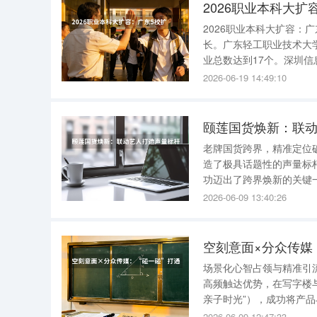
2026职业本科大扩
2026职业本科大扩容：
长。广东轻工职业技术大学
业总数达到17个。深圳信
北京科技职业大学本科大幅
2026-06-19 14:49:10
本科专业基础上，新
颐莲国货焕新：联动
老牌国货跨界，精准定位
造了极具话题性的声量标
功迈出了跨界焕新的关键
闭环依托精准的人群定位
2026-06-09 13:40:26
动期间，品牌不仅实现了
空刻意面×分众传媒
场景化心智占领与精准引
高频触达优势，在写字楼与
亲子时光”），成功将产品
智。NFC互动技术驱动私
2026-06-09 12:47:33