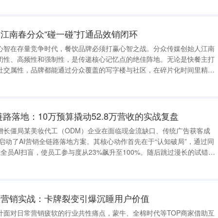
券并跳转外卖平台
江南春分众“碰一碰”打通品效销闭环
心智在存量竞争时代，餐饮品牌必须打赢心智之战。分众传媒创始人江南
闭性、高频性和强制性，是传递核心记忆点的绝佳阵地。无论是快餐主打
社交属性，品牌都能通过分众覆盖的写字楼与社区，在碎片化时间里精准
固的品类联想。NFC技术降低转化门槛沉淀私域为了打通线上线下，分众
能。用户在电梯内只需用手机
链路落地：10万预算撬动52.8万营收的实战复盘
增长僵局某美妆代工（ODM）企业在面临现金流缺口、传统广告获客成
，启动了AI营销全链路落地方案。其核心动作首先在于“认知破局”，通过同
全员AI扫盲，使员工参与度从23%飙升至100%。随后跳过漫长的试错
成熟内容模板，仅用1天便完成了账号搭建与内容生成。数据驱动陪跑实
专业人员一对一
动营销实战：卡牌裂变引爆沉睡用户价值
计面对日常营销疲软的行业共性痛点，蒙牛、全棉时代等TOP商家借助互