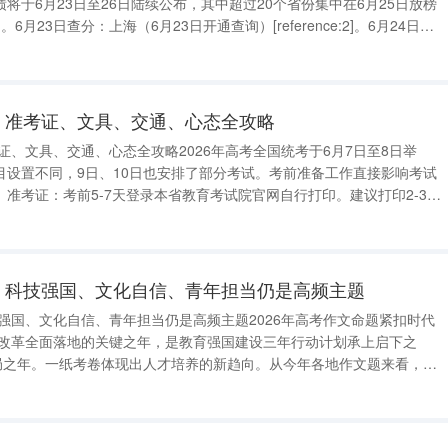
将于6月23日至26日陆续公布，其中超过20个省份集中在6月25日放榜
rence:1]。6月23日查分：上海（6月23日开通查询）[reference:2]。6月24日查
00左右）、江苏（预计6月25日，可登录省教
备：准考证、文具、交通、心态全攻略
考证、文具、交通、心态全攻略2026年高考全国统考于6月7日至8日举
目设置不同，9日、10日也安排了部分考试。考前准备工作直接影响考试
准考证：考前5-7天登录本省教育考试院官网自行打印。建议打印2-3份
具袋和陪同家长手中。电子版保存手机中。准考证正反面不得涂改或书
证、有效身份证、2
点：科技强国、文化自信、青年担当仍是高频主题
技强国、文化自信、青年担当仍是高频主题2026年高考作文命题紧扣时代
综合改革全面落地的关键之年，是教育强国建设三年行动计划承上启下之
开局之年。一纸考卷体现出人才培养的新趋向。从今年各地作文题来看，三
科技强国与创新精神：航天工程、人工智能、芯片突破等科技成就是重要
、具身智能等科技前沿素