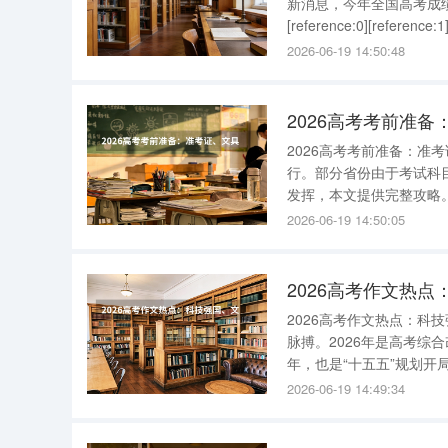
新消息，今年全国高考成绩
[reference:0][refe
分：福建（6月24日13:
2026-06-19 14:50:48
2026高考考前准
2026高考考前准备：准
行。部分省份由于考试科
发挥，本文提供完整攻略。
备用，分别放在书包、文
2026-06-19 14:50:05
写。考试用品：必备准考
2026高考作文热
2026高考作文热点：科
脉搏。2026年是高考
年，也是“十五五”规划
大主题仍然是高频方向。
2026-06-19 14:49:34
素材。试题融入脑机接口