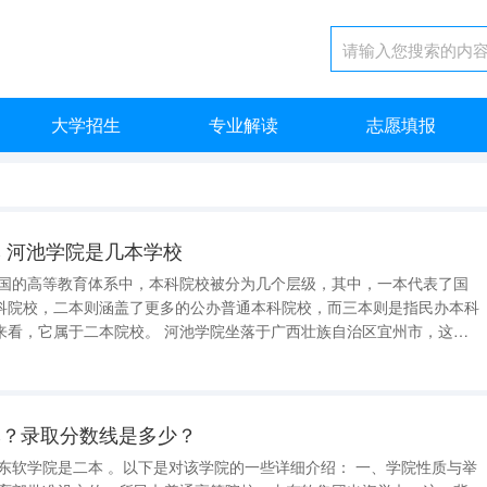
大学招生
专业解读
志愿填报
 河池学院是几本学校
中国的高等教育体系中，本科院校被分为几个层级，其中，一本代表了国
科院校，二本则涵盖了更多的公办普通本科院校，而三本则是指民办本科
 河池学院坐落于广西壮族自治区宜州市，这里
一座历史文化名城，也是著名的旅游城市，还被誉为刘三姐的故乡。河池
持着“忠诚执著、刚毅厚重、
本？录取分数线是多少？