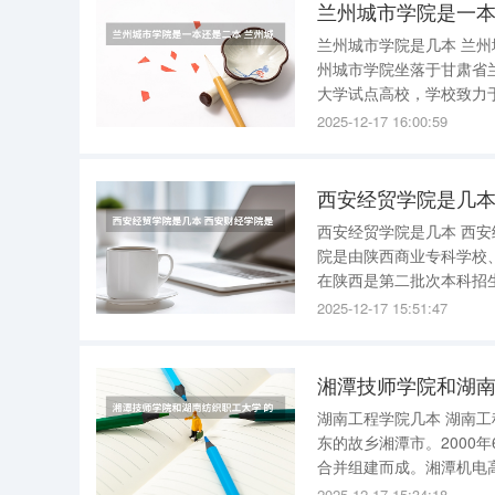
兰州城市学院是一本
兰州城市学院是几本 兰州城市学院是二本 。以下是对兰州城市学院的详细介绍： 一、学校概况 兰
州城市学院坐落于甘肃省
大学试点高校，学校致力于培养
类型 兰州城市学院属于本科二批招生院校，即通常所说的“二本”。学校拥有多个学科门类，涵盖了
2025-12-17 16:00:59
文、理、工、
西安经贸学院是几本
西安经贸学院是几本 西
院是由陕西商业专科学校
在陕西是第二批次本科招生
安财经大学是几本 一般认为西安财经学院属于二本大学，因为这所学校在大部分省市招生批次都
2025-12-17 15:51:47
是本科二批，只有个别地
湘潭技师学院和湖南
湖南工程学院几本 湖南工程学院是二本院校。 湖南工程学院始建于1951年，坐落在一代伟人毛泽
东的故乡湘潭市。2000
合并组建而成。湘潭机电
高等工程专科重点建设学
2025-12-17 15:34:18