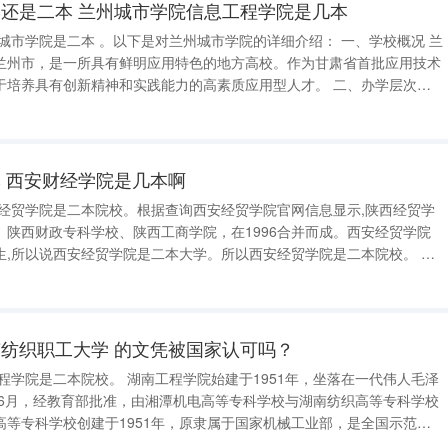
还是二本 兰州城市学院信息工程学院是几本
兰州市，是一所具有鲜明应用特色的地方高校。作为甘肃省首批应用技术
具有创新精神和实践能力的高素质应用型人才。 二、办学层次与
 西安财经学院是几本啊
安经贸学院是二本院校。根据查询西安经贸学院官网信息显示,陕西经贸学
、陕西财政专科学校、陕西工商学院，在1996合并而成。西安经贸学院
,所以说西安经贸学院是二本大学。所以西安经贸学院是二本院校。 西
区在其他批次进行招
纺织职工大学 的文凭被国家认可吗？
年6月，经教育部批准，由湘潭机电高等专科学校与湖南纺织高等专科学校
高等专科学校创建于1951年，原隶属于国家机械工业部，是全国示范性
校；湖南纺织高等专科学校创建于1978年，原隶属于湖南省纺织工业