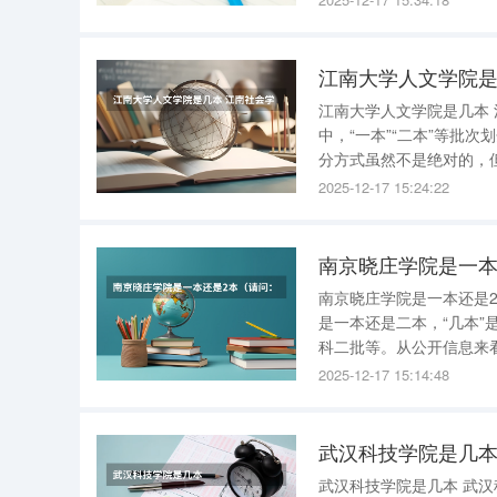
厅。学校实行中央与湖南
江南大学人文学院是
江南大学人文学院是几本 江南大学人文学院属于一本批次招生的学院 。 在中国大陆高校招生体系
中，“一本”“二本”等批
分方式虽然不是绝对的，但在一
直属的“211工程”重点
2025-12-17 15:24:22
平。因此，江南大学在各
南京晓庄学院是一本
南京晓庄学院是一本还是2本 南京晓庄学院可看作一本院校。 教育部门并未明确划分南
是一本还是二本，“几本
科二批等。从公开信息来
该校坐落于江苏南京，是
2025-12-17 15:14:48
公办普通本科院校。其前
武汉科技学院是几
武汉科技学院是几本 武汉科技学院是二本。 武汉科技学院是一所普通的二本高校。以下是对该学