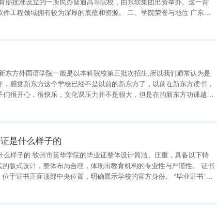
域拥有较为深厚的底蕴和资源。 二、学院荣誉与地位 广东东
示范性软件学院，这一荣誉体现了学院在软件教育领域的领先地位和卓越
 新东方外国语学院一般是以本科院校第三批次招生,所以我们通常认为是
年，感觉新东方这个学校已经不是以前的新东方了，以前在新东方读书，
子们很开心，很快乐，文化课压力并不是很大，但是在的新东方功课越来
来越少，几乎和公立学校一个样子了，我的孙女已经转学去其他学校读书
还是很优秀，很负责任的，我们
业证是什么样子的
设计简洁、庄重，具备以下特
样 ：位于证书正面下方显著位置，清晰表明证书的性质。 毕业生信息 ：在证