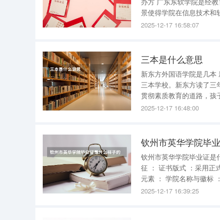
办方 广东东软学院是经教育部批准设立的一所民办普通高等院校，由东软集团出资举办。这一背
景使得学院在信息技术和软件工程领
软学院是广东省首批省级
2025-12-17 16:58:07
贡献。 学
三本是什么意思
新东方外国语学院是几本
三本学校。新东方读了三
贯彻素质教育的道路，孩
越重，孩子们睡觉时间越
2025-12-17 16:48:00
了，不过新东方很多老师
钦州市英华学院毕
钦州市英华学院毕业证是什么样子的 钦州市英华学院的毕业证整体
征 ： 证书版式 ：采用正式的版式设计，整体布局合理，体现出教育机构的专业性与严谨性。 证书
元素 ： 学院名称与徽标 ：位于证书正面顶部中央位置，明确展示学校的官方身份。 “毕业证书”字
2025-12-17 16:39:25