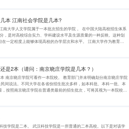
省共建，
几本 江南社会学院是几本?
次划分，是对高校综合实力、学科建设水平及生源质量的一种反映。这种划
定程度上能够体现高校的办学层次和水平。 江南大学作为教育部
建设高校，其整体办学实力、学科建设及师资力量等方面均具有较高的水
省份的
还是2本（请问：南京晓庄学院是几本？）
京晓庄学院
”是民间说法。不同大学在各省份招生批次多样，如本科批、本科一批、本
看，按照南京晓庄学院在普通类最前的招生批次，可将其视为一本院校。
一所公办师范类普通本科院校，由江苏省和南京市共建、南京市属全日制
身是陶行
本