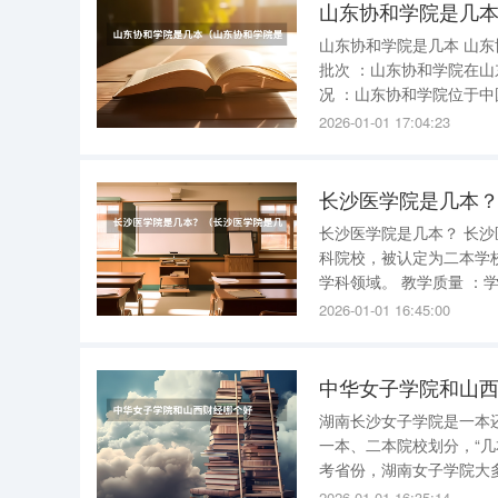
山东协和学院是几
山东协和学院是几本 山东协和学院是一所二本大学 。以下是关于山东协和学院的相关介绍： 招生
批次 ：山东协和学院在山东省属于本科第二批次招生，因此通常被认为是一所二本大学。 学校概
况 ：山东协和学院位于中国山东省济南市，是国家教育部批准的普通本科高校，也是山东财政支
持的本科“特色名校”建设单位。 历史沿革 ：学校创建于2004年，前身为山东
2026-01-01 17:04:23
过多次
长沙医学院是几本
长沙医学院是几本？ 长沙医学院是二本 。具体来说： 办学层次 ：长沙医学院是一所全日制普通本
科院校，被认定为二本学校。 学科领域 ：学院以医学为特色，涵盖了医学、管理学
学科领域。 教学质量 ：学院注重教学质量和学术研究，拥有高水平的师资队伍和先进的教学设
施。 社会贡献 ：长沙医学院致力于为社会培养医学人才，毕业生在医疗卫生领域具有很高的就业
2026-01-01 16:45:00
前
中华女子学院和山
湖南长沙女子学院是一本还是二本 湖南女子学院通常被认为是二本院校。
一本、二本院校划分，“
考省份，湖南女子学院大
批次的省份，该校则纳入
2026-01-01 16:35:14