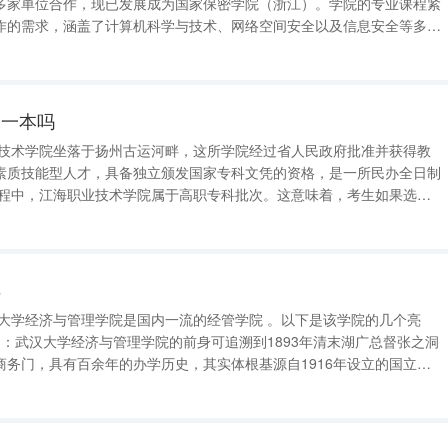
多家单位合作，现已发展成为国家保密学院（浙江）。学院的专业课程紧
作的需求，涵盖了计算机科学与技术、网络空间安全以及信息安全等多个
体素质的责任，通过组织专业
是一本吗
业技术学院坐落于扬州古运河畔，这所学院经过省人民政府批准并获得教
素质技能型人才，具备独立颁发国家专科文凭的资格，是一所民办全日制
专科批次的录取程序。值得一提的是，学生从该校毕业时，所获得的是专
业证书。因此，对于追求本科
样
商务门，具有百余年的办学历史，其实体根基源自1916年设立的国立武
历史底蕴为学院积累了丰富的教学经验和学术资源。 办学规模大，