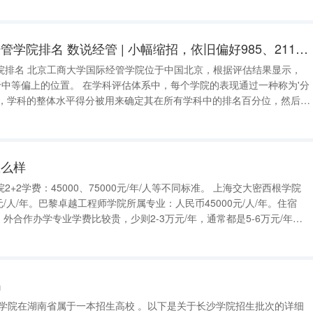
子学院是公办全日
北京工商大学国际经管学院排名 数说经管 | 小幅缩招，依旧偏好985、211！北大汇丰近三年招生有何变化？
院排名 北京工商大学国际经管学院位于中国北京，根据评估结果显示，
估体系中，每个学院的表现通过一种称为'分
说，学科的整体水平得分被用来确定其在所有学科中的排名百分位，然后根
或前2名）的学科被标记为A+，接下
）为A，
怎么样
元/人/年。巴黎卓越工程师学院所属专业：人民币45000元/人/年。住宿
年。外合作办学专业学费比较贵，少则2-3万元/年，通常都是5-6万元/年，
万元/年也有。 上海交通大学（ShanghaiJiaoTongUniv
吗