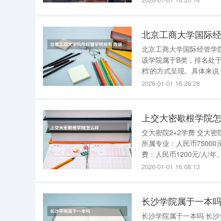
二本院校。 湖南女
北京工商大学国际经管学
该学院属于B类，排名处于中等偏上的位置。 在学科评
档'的方式呈现。具体来
据这一百分位将学科分为九档进行公布。 具体而言，前2%（
2026-01-01 16:26:28
来的2%至5%（不包括2%
上交大密歇根学院
交大密院2+2学费 交大密院2+2学费：45000、75000元/年/人等不同标准。 上海交大密西根学院
所属专业：人民币75000
费：人民币1200元/人/
10-20
2026-01-01 16:08:13
长沙学院属于一本
长沙学院属于一本吗 长沙学院在湖南省属于一本招生高校 。以下是关于长沙学院招生批次的详细