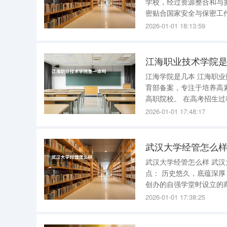
学校，经过资源整合和与
密贴合国家安全与保密工
保密本科专业。 此外，浙江保密学院还积极承担起提高党政机关、军工企事业单位和保密行政管
2026-01-01 18:13:59
理部门等单位保密干部整
江海职业技术学院
江海学院是几本 江海职
育部备案，专注于培养高
高职院校。 在高考招生过程中，江海职业技术学院属于高职专科批次。这意味着，考生如果选择
报考该校，需要通过高职
2026-01-01 17:48:17
科毕业证书，而非本科毕
武汉大学经管怎么
武汉大学经管怎么样 武汉大学经济与管理学院是国内一流的经管学院 。以下是该学院的几个亮
点： 历史悠久，底蕴深厚 ：武汉大学经济与管理学院的前身可追溯到1893年清末湖广总督张之洞
创办的自强学堂时设立的
昌商业专门学校。这种深厚的
2026-01-01 17:38:25
学科齐全 ：作