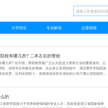
大学招生
专业解读
志愿填报
院校有哪几所? 二本左右的警校
有哪几所? 在中国，警校教育被广泛认为是进入警务行业的重要途径。公
用性，深受学生和家长的青睐。在众多公安类院校中，湖北警官学院因其
就业前景，位列全国前十。选择就读你所在省份的公安厅属公安院校的公
育资源，还能在毕业后享受到政策上的优待。 中国人民公安大学
录取分数线通常在一本线以
什么的
浙江保密学院致力于培养保密领域的专业人才，其前身是浙江省国家保密