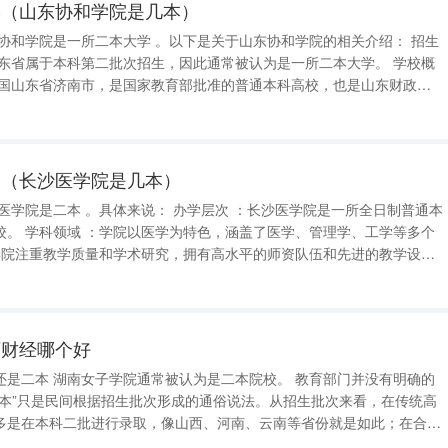
本（山东协和学院是几本）
中医学院中专部。经
？（长沙医学院是几本）
、工学等多个
西财经哪个好
 教育部门并没有明确的
几本”只是民间根据招生批次形成的通俗说法。从招生批次来看，在传统高
多是在本科二批进行录取，像山西、河南、云南等省份就是如此；在合并
普通本科批招生。结合其整体的办学层次和录取情况，所以一般把它归为