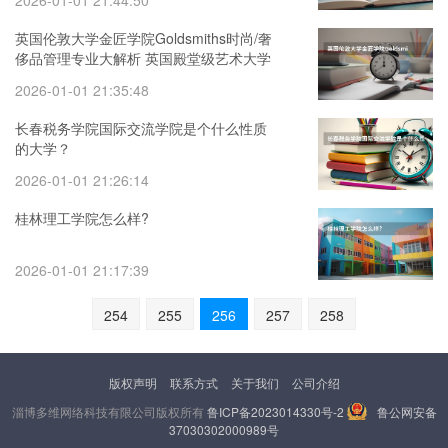
2026-01-01 21:44:50
英国伦敦大学金匠学院Goldsmiths时尚/奢
侈品管理专业大解析 英国殿堂级艺术大学
推荐：在伦敦金史密斯学院读书是一种怎
2026-01-01 21:35:48
样的体验？
长春税务学院国际交流学院是个什么性质
的大学？
2026-01-01 21:26:14
桂林理工学院怎么样?
2026-01-01 21:17:39
254
255
256
257
258
版权声明
联系方式
关于我们
公司介绍
淄博多维网络科技有限公司版权所有
鲁ICP备2023014330号-2
鲁公网安备
37030302000989号