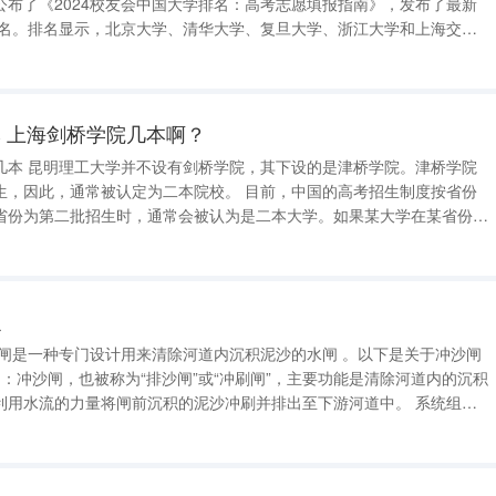
公布了《2024校友会中国大学排名：高考志愿填报指南》，发布了最新
学排名。排名显示，北京大学、清华大学、复旦大学、浙江大学和上海交通
前五名，其中四川大学、四川大学锦江学院、四川省职业技术大学、四川
川省大学排名的前列
 上海剑桥学院几本啊？
几本 昆明理工大学并不设有剑桥学院，其下设的是津桥学院。津桥学院
被认定为二本院校。 目前，中国的高考招生制度按省份
省份为第二批招生时，通常会被认为是二本大学。如果某大学在某省份属
为是三本大学。如果有大学同时具备二批和三批招生的资格，通常也会被
 从2017年起，云南地区的高
么
用水流的力量将闸前沉积的泥沙冲刷并排出至下游河道中。 系统组成
进水闸等其他水工设施一起，组成一个完整的渠首工程系统。这些设施协