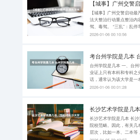
【城事】广州交警
【城事】广州交警启动最严交通执法
法大整治行动重点整治内容如下： 一、重点加大严重交通违法行为的查处
驾、毒驾。 “三乱”：乱停车、乱变道、乱用灯光。 “两闯”：闯红灯、闯禁行。 “两线”：斑马线、停
2026-01-06 00:10:56
考台州学院是几本 
台州学院是几本 一、台州学院是几本？ 说明 ：教育部门并没
业证上只有本科和专科之
话，通常认为该大学是一本
信息可知：台州学院在浙
2026-01-06 00:01:28
浙江已
长沙艺术学院是几
长沙艺术学院是几本 长
院校范畴。因此，有关几
层次，比如一本、二本等
为一所专科（高职）院校
2026-01-05 23:42:07