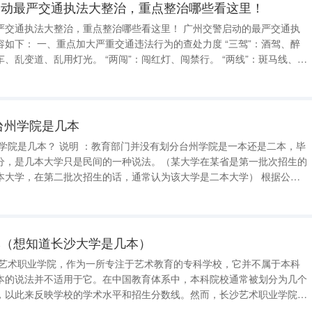
启动最严交通执法大整治，重点整治哪些看这里！
大整治，重点整治哪些看这里！ 广州交警启动的最严交通执
力度 “三驾”：酒驾、醉
止线相关违法行为（如不礼让斑马线、压停止线等）。 “两牌”：套牌、假牌。 二、7类
台州学院是几本
有划分台州学院是一本还是二本，毕
分，是几本大学只是民间的一种说法。（某大学在某省是第一批次招生的
大学，在第二批次招生的话，通常认为该大学是二本大学） 根据公开
江是本科批次招生，所以我们通常认为台州学院是本科大学。（注：目前
改为分段录取） 如果你不是浙江
本（想知道长沙大学是几本）
沙艺术职业学院，作为一所专注于艺术教育的专科学校，它并不属于本科
本的说法并不适用于它。在中国教育体系中，本科院校通常被划分为几个
，以此来反映学校的学术水平和招生分数线。然而，长沙艺术职业学院作
，它的定位更加注重技能培养和技术应用，而非学术研究和理论深度。