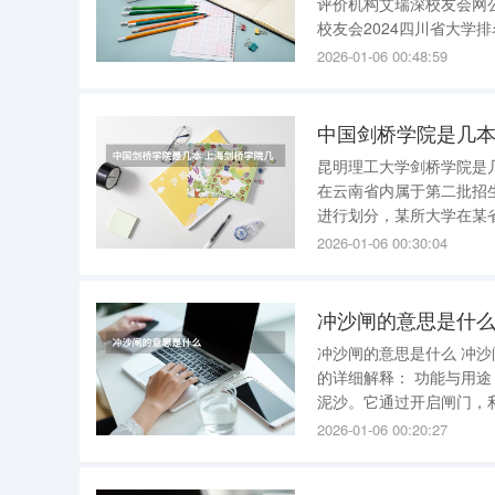
评价机构艾瑞深校友会网
校友会2024四川省大
大学位于全国大学排名的
2026-01-06 00:48:59
工程职业技术学院位于四
中国剑桥学院是几本
昆明理工大学剑桥学院是
在云南省内属于第二批招生，因此，通常
进行划分，某所大学在某
于第三批招生，则会被认
2026-01-06 00:30:04
视为三本大学。
冲沙闸的意思是什
冲沙闸的意思是什么 冲沙闸是一种专门设计用来清除河道内沉积泥沙的水闸 。以下是关于冲沙闸
的详细解释： 功能与用途 ：冲沙闸，也被称为“排沙闸”或“冲刷闸”，主要功能是清除河道内的沉积
泥沙。它通过开启闸门，利
：冲沙闸通常与拦河坝和
2026-01-06 00:20:27
同工作，确