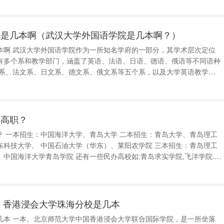
院的星沙校区也是属于专科（
院是几本啊（武汉大学外国语学院是几本啊？）
本啊 武汉大学外国语学院作为一所知名学府的一部分，其学术层次定位
有多个系和教学部门，涵盖了英语、法语、日语、德语、俄语等不同语种
学体系。学生可以选择攻读英、俄、德、法、日等五个专业的本科学位。
和博士学位课程，包括五个不同
、高职？
：中国海洋大学、青岛大学 二本招生：青岛大学、青岛理工
莱阳农学院 三本招生：青岛理工
还有一些民办高校如:青岛求实学院,飞洋学院.恒
 香港浸会大学珠海分校是几本
几本 一本。北京师范大学中国香港浸会大学联合国际学院，是一所坐落