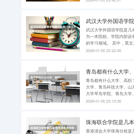
同样地，湖南艺术职业学
武汉大学外国语学
武汉大学外国语学院是几
为一本院校。学院内部设
的学习领域。 其中，英文系、法文系、日文系、德文系、俄文系等五个系，以及大学英语教学
部，共同构成了该院的教
2026-01-05 23:22:45
此外，学院还提供了硕士
青岛都有什么大学
青岛都有什么大学、高职？ 一本招生
大学、青岛科技大学、山东科技大学、 中国石油大学（华东）、
大学琴岛学院、青岛大学、中国海洋大学青岛学院 
星学院等 排名 海大第一，是211，部署的 石油大学第二，现在在黄岛有校区 青岛大学第三，省属
2026-01-05 23:13:36
的 以上三个
珠海联合学院是几本
香港浸会大学珠海分校是