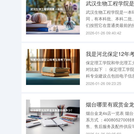
武汉生物工程学院
武汉生物工程学院是一本
同，有本科批、本科二批
们按照它在普通类最前的招生批次，可以看
的招生批次及各批次录取分数如下： 传统高考地区 省份 批次 科类 
2026-01-26 09:40:42
批 理科
保定理工学院和华北理工大学冀唐学院的专业对比
对比如下 ： 保定理工学院 ： 一流本科专业建设点 ：具体专业未直接列出，但提到了省级一流本
科专业建设点包括电子信息工程、机械
电子信息工程、机械设计
2026-01-26 09:23:25
济与贸易、工商管理。这
烟台哪里有观赏金
烟台金龙4s店一览表 烟台金龙4S店相关信息如下 ： 1.龙耀64S店 名称 ：烟台市百纳金龙汽车 联
系方式 ：4008052700转8695 地址 ：芝罘区机场路198号该店为金龙品牌授权4S店，提供整车销
售、售后服务及配件供应
2026-01-26 09:05:59