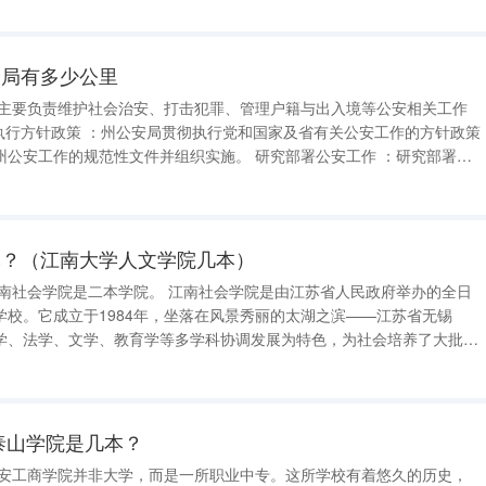
安局有多少公里
规范性文件并组织实施。 研究部署公安工作 ：研究部署和
督促检查全州公安工作和公安队伍建设，确保公安工作的有序进行。 分析社会治安形势
本？（江南大学人文学院几本）
。 江南社会学院是由江苏省人民政府举办的全日
学校。它成立于1984年，坐落在风景秀丽的太湖之滨——江苏省无锡
学、法学、文学、教育学等多学科协调发展为特色，为社会培养了大批应
科教育为主的高等学校
泰山学院是几本？
泰安工商学院并非大学，而是一所职业中专。这所学校有着悠久的历史，