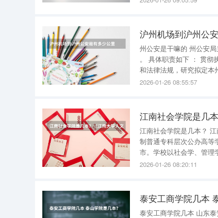
沪州机场到沪州公
州公安是干嘛的 州公安局主要负责维护社会治安、打击犯罪、管理户籍与出入境等公安相关工作
。 具体职责如下 ： 贯彻执行方针政策 ：州公安局贯彻执行党和国家及省有关公安工作的方针政策
和法律法规，研究拟定本州公安工作的
2026-01-26 08:55:57
江南社会学院是几
江南社会学院是几本？ 江南社会学院是二本学院
制普通专科层次公办高等
市。学校以社会学、管理
用性、复合型人才。 在学历层次上，江南社会学院主要提供本科学历教育，同时也开展专科和研
2026-01-26 08:20:11
究生教育。虽然它是以专
泰安工商学院几本 
泰安工商学院几本 山东