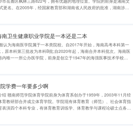
沙市岳麓区枫林三路822号，拥有优越的地理位置。学院的前身是湘南文
正式更名。在2005年，经国家教育部和湖南省人民政府的批准，湖南涉外
济学院现设有9个二
理学院、
海南卫生健康职业学院是一本还是二本
般认为海南医学院属于一本类院校。自2017年开始，海南高考本科第一
，原本科第三批改为本科B批;自2020年起，海南合并本科批次。海南医
港内唯一一所公办医学院，前身是创立于1947年的海强医事技术学校和
nMedicalUniversity）简称
学院学费一年要多少啊
03年11月经
体育教研部合并成立体育学院。学院现有体育教育（师范）、社会体育指
育表演四个本科专业，有体育教育训练学、体育教学与课程论硕士点各一
00人。办学50年来，为国家培养各级各类体育人才4000余人。2005年
动队建