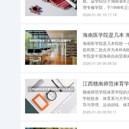
校。该学院位于湖南省长
理专修学院，于1998年
经济学院成功升格为本科院校。 截至2023年4月，学校官网显示，湖南涉外经
2026-01-26 10:17:18
级学院，包括但不限于管
海南医学院是几本 
海南医学院是几本院校 一
批和第二批合并为本科A批
学院是中国海南自由贸易
创立于1948年的私立海南大学医学院。 海南医学院 海南医学院（Haina
2026-01-26 09:58:53
海
江西赣南师范体育
赣南师范学院体育学院的介绍 赣南师范学院体育学院前身为体育系创办于1959年，20
学校批准，体育系与大学
导与管理、运动训练、体
个，全日制在校本科学生11
2026-01-26 09:50:11
被教育部批准为高水平运