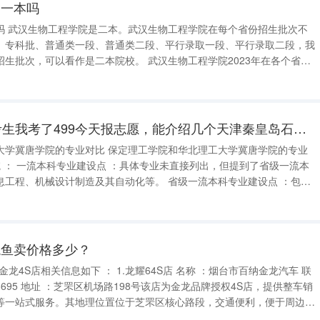
是一本吗
吗 武汉生物工程学院是二本。武汉生物工程学院在每个省份招生批次不
、专科批、普通类一段、普通类二段、平行录取一段、平行录取二段，我
作是二本院校。 武汉生物工程学院2023年在各个省份
最低分 最低分位次 山西 专科
我是河北保定12年考生我考了499今天报志愿，能介绍几个天津秦皇岛石家庄唐山，这样离保定近点的学校吗
 保定理工学院和华北理工大学冀唐学院的专业
设计制造及其自动化等。 省级一流本科专业建设点 ：包括
制造及其自动化、信息管理与信息系统、会计学、英语、地质学、国际经
龙鱼卖价格多少？
等一站式服务。其地理位置位于芝罘区核心路段，交通便利，便于周边区
域客户到店咨询。 2.金威4S店 名称 ：