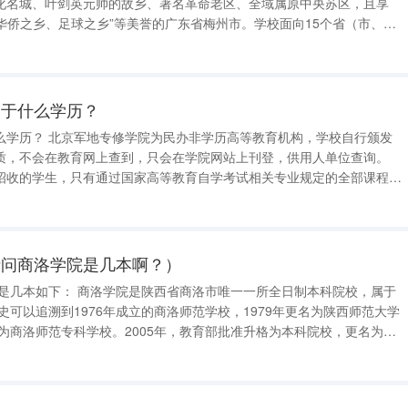
化名城、叶剑英元帅的故乡、著名革命老区、全域属原中央苏区，且享
、华侨之乡、足球之乡”等美誉的广东省梅州市。学校面向15个省（市、
学生2.8万余人，成教学生近万人。学科专业综合,涵盖文学、理学、工
科门类,有省
属于什么学历？
教育机构，学校自行颁发
质，不会在教育网上查到，只会在学院网站上刊登，供用人单位查询。
招收的学生，只有通过国家高等教育自学考试相关专业规定的全部课程，
考试办公室印章的国家承认的学历文凭， 扩展资料 培养目标：
年制等多层次人
请问商洛学院是几本啊？）
名为商洛师范专科学校。2005年，教育部批准升格为本科院校，更名为商