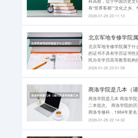
科高校，位于中国历史文
有“世界客都”“文化之乡
区）招生，现有普通全日制
2026-01-26 23:11:13
学、法学、医学等11个学
北京军地专修学院
北京军地专修学院属于什么学历？ 北京军地专修学院为民办非学历高等
的证书不具有学历证书性
民办非学历高等教育机构
方可取得加盖主考普通高校及自学
2026-01-26 23:01:58
培养二年制、三年制和四
商洛学院是几本（
商洛学院是几本 商洛学院是几本如下： 商洛学院是陕西省商洛市唯一一所全日制本科院校，属于
二本批次。 商洛学院的历史可以追溯到1976年成立的商洛师范学校，1979年更名为陕西师范大学
商洛专修科，1984年更
洛学院。 作为一所地方性本科院校，商洛学院在高等教育领域有着重要的地位和影响力。学校以
2026-01-26 22:14:32
培养应用型人才为主