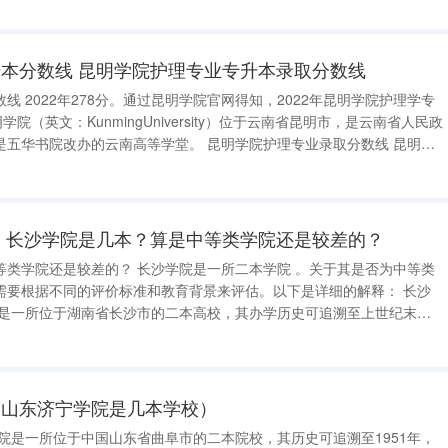
展阶段，198
本分数线 昆明学院护理专业专升本录取分数线
线 2022年278分。通过昆明学院官网得知，2022年昆明学院护理学专
院（英文：KunmingUniversity）位于云南省昆明市，是云南省人民政
云南高等学堂。 昆明学院护理专业录取分数线 昆明学
昆明学院医学院由昆明学院合并原昆明市卫生学校
 长沙学院是几本？算是中等类学院还是较差的？
沙学院是一所二本学院 。关于其是否为中等类
要根据不同的评价标准和教育背景来评估。以下是详细的解释： 长沙
涵盖了文、理、工、经济、管理、艺术等多个方面。近年来，学校在教
定的成绩
（山东济宁学院是几本学校）
院是一所位于中国山东省曲阜市的二本院校，其历史可追溯至1951年，