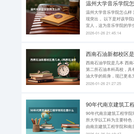
温州大学音乐学院
温州大学音乐学院怎么样 温州大学音乐学院是一所具有自身特色的学院，尤其在西洋音乐方面表
现突出 。以下是对该学院的详细评价： 1.学校环境 ： 非常出色 ：温州大学的整体学校环境美丽
宜人，这为音乐学院的学生提供了一个良
：温州大学音乐学院在西
2026-01-26 21:45:14
民族
西南石油新都校区
西南石油学院是几本 西南石油学院属于一本 。以下是详细解答： 学校性质 ：西南石油大学是中国
第二所石油本科高校，具有深厚的石油行
油大学的前身，现已更名为西南石油大学。 学科门类 ：
文学、法学、教育、艺术8个学
2026-01-26 21:27:25
几
90年代南京建筑工
90年代南京建筑工程学院
所大学以工科为主要特色，
由南京建筑工程学院和南京化工大学合并组建
身可以追溯到1915年
2026-01-26 21:18:47