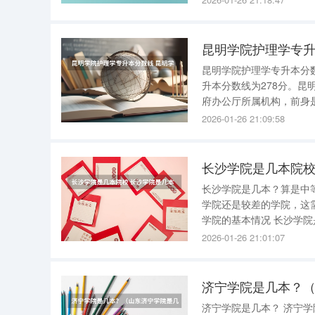
校、南京建筑工程学校等发
昆明学院护理学专升
昆明学院护理学专升本分数
升本分数线为278分。昆明学
府办公厅所属机构，前身是五华书院改办的
院 护理专业 录取分数线 在500－550分之间。 
2026-01-26 21:09:58
通
长沙学院是几本院校
长沙学院是几本？算是中等类学院还是较差的？ 长
学院还是较差的学院，这需
学院的基本情况 长沙学院是一所位于湖南省长沙市的二本高校，其办学历史可追溯至上世纪末。
学校设有多个学科领域，
2026-01-26 21:01:07
学、科研等方面取得了一
济宁学院是几本？
济宁学院是几本？ 济宁学