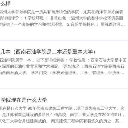
怎么样
好的学习和生活环境。 2.音乐学院特色 ： 重视西洋音乐
洋音乐方面有着较为突出的表现，尤其是钢琴等乐器的教学水平较高。
是几本（西南石油学院是二本还是重本大学）
业背景和学术积淀。 更名情况 ：西南石油学院是西南石
学校涵盖理学、工学、管理学、经济学、
科门类，拥有多个具有招生资格的本科专业。 西南石油新都校区是
程学院现在是什么大学
现在是什么大学 90年代南京建筑工程学院，现已成为南京工业大学。这
是江苏省重点建设的多科性百强高校。南京工业大学是在2001年5月，
而成的。 南京建筑工程学院有着悠久的历史，其前
创建的同济医工学堂附设机师科。历经同济高级职业学校、同济高级工业学