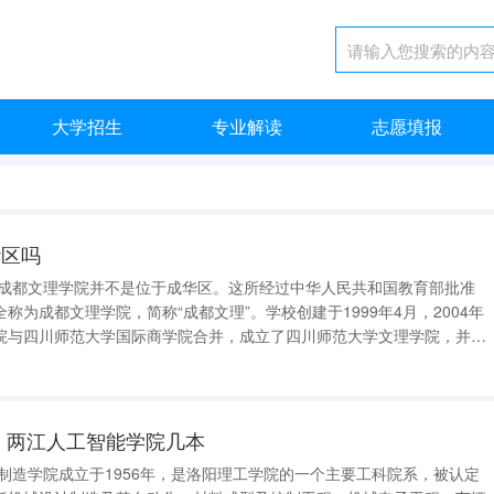
大学招生
专业解读
志愿填报
华区吗
 成都文理学院并不是位于成华区。这所经过中华人民共和国教育部批准
称为成都文理学院，简称“成都文理”。学校创建于1999年4月，2004年
院与四川师范大学国际商学院合并，成立了四川师范大学文理学院，并得
为独立学院。2014年5月，学校再次经过教育部的批准，在原四川师范
设并更名为成都文
 两江人工智能学院几本
制造学院成立于1956年，是洛阳理工学院的一个主要工科院系，被认定