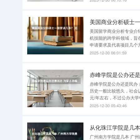
苍山，形成了一幅动人的
美国商业分析硕士一
美国留学商业分析专业介绍 美国留学商业分析专业是一个融合了商业知识、数据分析技术
机技能的跨学科领域，旨
申请要求及代表项目几个方面进行详细介绍： 专业分
侧重点的不同，可分为以下四
2025-12-30 06:01:59
的商业分析专业
赤峰学院是公办还是
赤峰学院是公办还是民办 赤峰学院是公办大学。 公办大学：是国家或地方政府创办的大学，办学
历史一般比较悠久，社会
元/年左右，不过公办大学
一年，当然这些专业录取分数
2025-12-30 05:43:46
通常是企业事业组织、社
从化珠江学院是几本
广州南方学院是几本 广州南方学院是 二本 院校。 广州南方学院是一所由中山大学与广东珠江投资