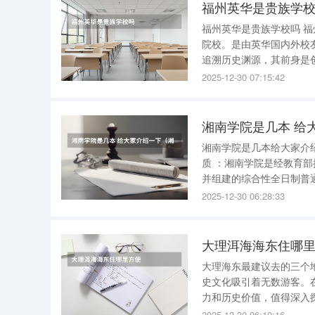
福州英华是贵族学
福州英华是贵族学校吗 福州英华不是贵族学校。 
院校。是由英华国内外校友
追溯历史渊源，其前身是创
至今有一百三十七年历史，以尔乃世之光为校训。
2025-12-30 07:15:42
院坐落于福建省，是一所
湘南学院是几本 给
湘南学院是几本给大家介绍一下 湘南学院是二本大学 。以下是关于湘南学院的
质 ：湘南学院是经教育部批准，于2003年由原郴州师专、郴州医专、郴州教育学院、郴州师范合
并组建的综合性全日制普
校。 学科门类 ：湘南学院是一所涵盖经济学、法学、教育学、文学、理学、工学、医学、管理
2025-12-30 06:28:33
学、艺术学9个学科
大理洱海海东住哪
大理海东最建议去的三个
史文化吸引着无数游客。
力和历史价值，值得深入探索。 ###一、洱海 1.**自然风光**：洱海是大理的
珠”。它不仅是云南第二
2025-12-30 06:10:16