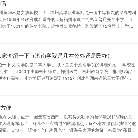
校吗
1、福州英华职业学院是一所中等档次的民办专科
在1988年经政府批准重办的，是福州市最早的私立普通完全中学。 2、
办于1881年的英华书院，曾培养出侯德榜、陈景润等12名院士。学校
 福州英华职业学院有几个校区 福州英华职业学
由福建省
大家介绍一下（湘南学院是几本公办还是民办）
详细介绍： 学校性
通本科高校。其办学历史可追溯到1912年创建的湖南省第三女子师范学
里方便
地方 大理，位于中国云南省西部，以其得天独厚的自然景观和深厚的历
在大理海东地区，有几个不容错过的旅游地点，每个地方都有其独特的魅
象征，被誉为“高原明
大淡水湖，还是一个生态多样性极为丰富的自然保护区。洱海周围环绕着