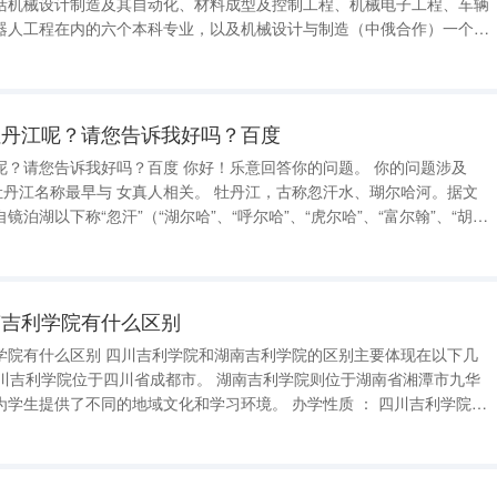
括机械设计制造及其自动化、材料成型及控制工程、机械电子工程、车辆
器人工程在内的六个本科专业，以及机械设计与制造（中俄合作）一个专
地。此外，学院还在
杜丹江呢？请您告诉我好吗？百度
百度 你好！乐意回答你的问题。 你的问题涉及
 牡丹江，古称忽汗水、瑚尔哈河。据文
泊湖以下称“忽汗”（“湖尔哈”、“呼尔哈”、“虎尔哈”、“富尔翰”、“胡里
字虽略有出入，实为同一名称的音转。镜泊湖以上称“穆丹”（“木丹”、“牡
南吉利学院有什么区别
南吉利学院的区别主要体现在以下几
不同的地域文化和学习环境。 办学性质 ： 四川吉利学院是
一所民办全日制普通本科高等学校，注重培养全面发展的高素质人才。 湖南吉利汽车