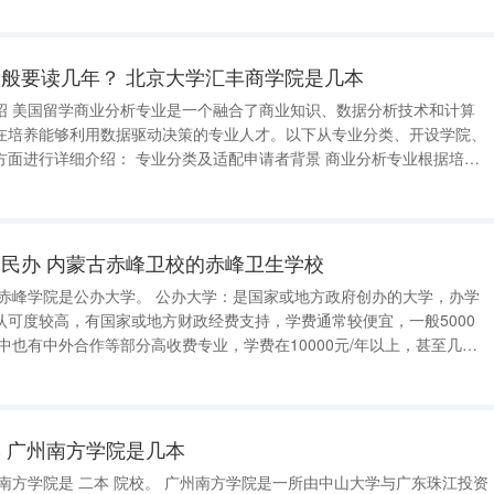
自然画卷。在
般要读几年？ 北京大学汇丰商学院是几本
和计算
在培养能够利用数据驱动决策的专业人才。以下从专业分类、开设学院、
类及适配申请者背景 商业分析专业根据培养
类，不同背景的申请者可根据自身情况选择适配方向： 商学院开设
 ：文、商、理工科背
民办 内蒙古赤峰卫校的赤峰卫生学校
认可度较高，有国家或地方财政经费支持，学费通常较便宜，一般5000
中也有中外合作等部分高收费专业，学费在10000元/年以上，甚至几万
线也相对低一些，家庭条件不错的同学可以考虑填报。 民办大学：
会团
 广州南方学院是几本