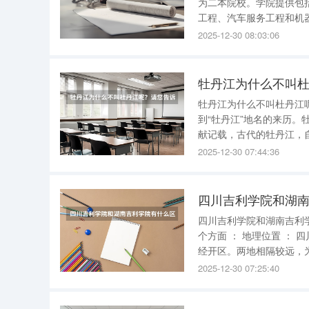
为二本院校。学院提供包
工程、汽车服务工程和机
科专业。 学院的教学设施相当完备，实验室总面积接近6500平方米，拥有六个实验中心以及一个
2025-12-30 08:03:06
机电创新制作校内实习基
牡丹江为什么不叫
牡丹江为什么不叫杜丹江呢？请您告诉我好吗？
到“牡丹江”地名的来历。牡丹江名称最早与 女真人相关。
献记载，古代的牡丹江，自镜
改”）江（海、河）等，文
2025-12-30 07:44:36
丹”）江
四川吉利学院和湖
四川吉利学院和湖南吉利学院有什么区别 四川吉利学院和湖
个方面 ： 地理位置 ： 四川吉利学院位于四川省成都市。 湖南吉利学院则位于湖南省湘潭市九华
经开区。两地相隔较远，为学生提供了
2025-12-30 07:25:40