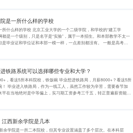
学院是一所什么样的学校
一所什么样的学校 北京工业大学的一个二级学院，和学校的“建工学
”啊都是一个级别，只是名字是“实验”，属于一本招生。和本部教学不太一
毕业证和学位证和本部一模一样，一点差别都没有。 一般是高考高
。尤其是法学专业，有很多个知名教
过后，可以申请到本部学习。
想进铁路系统可以选择哪些专业和大学？
科院校，铁饭碗 毕业想进铁路局，月薪8000+？看这5所
，需要春节加
水平在当地绝对是中等偏上，实习期工资参考三千五，转正普遍薪资能达
。同时，春节有三倍工资，年底还有奖金，付出终有收获。对于有意投身
所本科院校值
 江西新余学院是几本
 新余学院是一所二本院校，但其专业设置涵盖了多个层次。在本科层