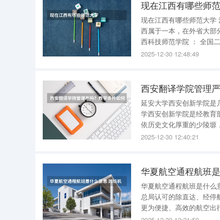
现在江西有哪些师
现在江西有哪些师范大学 江西目前的师范大学主要包括以下几所： 江西师范大学 ： 部分专业在江
西属于一本，在外省大部分属于二本。 有三本独立学院 江西师范
西科技师范学院 ： 全国二本院校。 有专科和三本独立学院 江西科技师范学院理工学院 ，位于南
昌
2025-12-30 12:48:49
西安翻译学院管理
延安大学西安创新学院是几本院校？ 根据教育局规定，没有一本批次
学西安创新学院是经教育
依历史文化厚重的少陵塬，南眺
院是由延安大学申办、经教
2025-12-30 12:40:21
院，是陕西省最早设立的
华夏航空通程航班是
华夏航空通程航班是什么意思2021
总局认可的除直达、经停
更为便捷、高效的航空出行体验 。 具体特点如下 ： 一次值机，全程无忧 
后，只需在始发机场办理一
2025-12-30 12:21:59