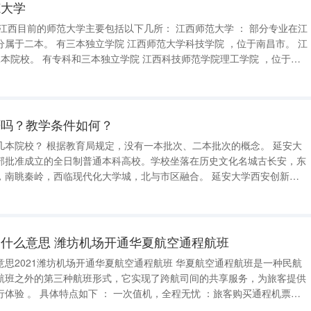
范大学
大学科技学院 ，位于南昌市。 江
市。 赣南师范学院 ： 全国二本院校，江西
严吗？教学条件如何？
、二本批次的概念。 延安大
部批准成立的全日制普通本科高校。学校坐落在历史文化名城古长安，东
秦岭，西临现代化大学城，北与市区融合。 延安大学西安创新学
育部批准（教发函〔2004〕72号）成立的一所全日制普通本科独立学
独立学院之一。
什么意思 潍坊机场开通华夏航空通程航班
潍坊机场开通华夏航空通程航班 华夏航空通程航班是一种民航
航班之外的第三种航班形式，它实现了跨航司间的共享服务，为旅客提供
：旅客购买通程机票
次值机手续，无需在中转机场再次办理，大大简化了乘机流程。 行李