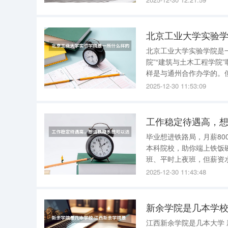
直达
北京工业大学实验
北京工业大学实验学院是
院”“建筑与土木工程学院
样是与通州合作办学的。但是
分生调剂的在那吧。学校不大，在通州。 老师么，还不错了
2025-12-30 11:53:09
授在授课。 大一
工作稳定待遇高，
毕业想进铁路局，月薪8000+，看这5所本
本科院校，助你端上铁饭碗！ 毕业进入铁路局，作为一线工人，虽然工作较为辛苦
班、平时上夜班，但薪资
到八千至九千，甚至过万
2025-12-30 11:43:48
铁路行业的同学，以下五
新余学院是几本学校
江西新余学院是几本大学