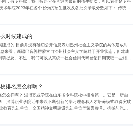
不同，有专科批，我们按照它在普通类最前的招生批次，可以看作是专科
考地区 省份 批次 科类 最低分 最低分位次 山西 专科批 理科 177 -- 山西 专
什么时候建成的
会主义学院的具体建成时
明确提及。不过，我们可以从其统一社会信用代码登记日期获取一些相关
码登记日期为2019年11月12日，营业期限至2024年11月12日。 统
学校排名怎么样啊？
专科院校中排名第一。它是一所由
学。淄博职业学院近年来以不断创新的学习理念和人才培养模式取得突破
会计学院都很有名。在校教职工943人，山东省培训基地3个。山东商业
年，2001年被教