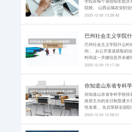
学院在每个省份招生批次
院校。 山西运城农业职业技术学院2023年在各个省份的招生批次及各批次录取分数如下： 传统高
2025-12-30 13:26:42
巴州社会主义学院
巴州社会主义学院什么时候建成的 目前并没有确切公开信息表明巴州社
间 。 从公开渠道获取的信息来看，新疆巴音郭楞蒙古自治州社会主义学院处于开业状态，但建成
时间这一关键信息并未被
线索。该学院统一社会信用代
2025-12-30 13:17:39
一社会信用代码登记日期
你知道山东省专科
你知道山东省专科学校排名怎么样啊？ 淄博职业学院在山东省
政府主办的全日制普通大
性发展 。先后荣获全国职业教育先进单位、全国精神文明建设先进单位等荣誉称号。机械与汽车
工程系、建筑工程学院、
2025-12-30 12:58:21
职业技术学院成立于1936