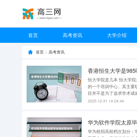
首页
高考资讯
大学介绍
首页
>
高考资讯
香港恒生大学是985
恒大学院是几本 恒大学
的一个培训中心。其主要职能是
目并不是为了追求学术成
管恒大的培训项目可能非常有价值
2025-12-31 14:24:44
业和机构都有类似的培训
华为软件学院太原
华为校招高校档次划分：华为公司