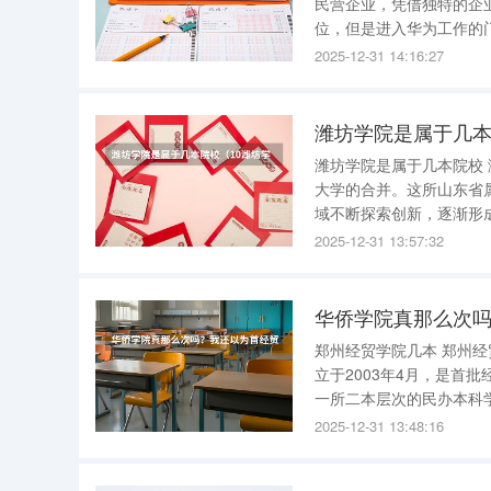
民营企业，凭借独特的企
位，但是进入华为工作的
起热议，那么华为校招高
2025-12-31 14:16:27
潍坊学院是属于几本
潍坊学院是属于几本院校
大学的合并。这所山东省
域不断探索创新，逐渐形成了鲜明的办学特色。 潍
多年来为社会培养了大量
2025-12-31 13:57:32
突出贡献。在师范教育方
郑州经贸学院几本 郑州经贸学院是二本大学。 郑州经贸学院前身为中原工学院信息商务学院，成
立于2003年4月，是首
一所二本层次的民办本科学院。 学校设有商学系、会计系、政法与传媒系
系、电气工程系、信息技
2025-12-31 13:48:16
学、艺术学、文学、法学