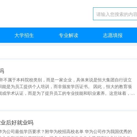
大学招生
专业解读
志愿填报
吗
院并不属于本科院校类别，而是一家企业，具体来说是恒大集团自行设立
为员工提供个人培训，而非颁发学历证书。 因此，恒大的教育项
就或学术认证，而是为了提升员工的专业技能和职业素养。这意味着，尽
，但它们并不能替代正规的高等教育。 值得一提的是，许多企
项目，旨在提升员工的专
毕业后好就业吗
最低学历要求？附华为校招高校名单 华为公司作为我国优秀的