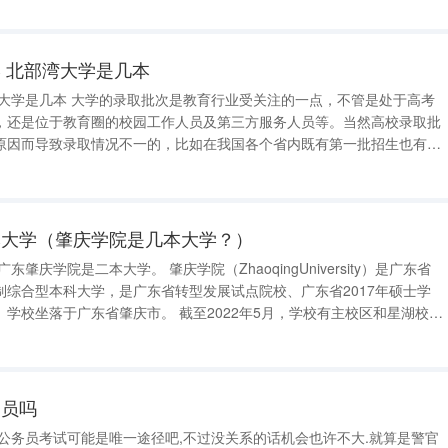
程
 北部湾大学是几本
，还是位于教育圈的校园工作人员及第三方服务人员等。当然高校录取批
原因而导致录取情况不一的，比如在我国各个省内既有第一批招生也有第
介绍时以低批次录取结果为例。 北部湾大学（原钦州学院）
理学为主并且多
本大学（肇庆学院是几本大学？）
制综合型本科大学，是广东省转型发展试点院校、广东省2017年硕士学
庆市。 截至2022年5月，学校有主校区和星湖校区
00多亩，校内教职工1732人。学校设有20个教学机构，近70个本科专业
务员吗
公务员考试可能是唯一途径吧,不过没关系的话机会也许不大.就算是警官