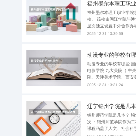
福州墨尔本理工职
福州墨尔本理工职业学院怎么样 福州墨尔本理工职业学院是一所具有独特优
校。 该校由闽江学院与澳大利亚墨尔本理工学院合作举办，有24年办学历史，是全国3所高职高专
层次独立设置中外合作办
高计划”建设单位。 教学上，学校整合中外教育资源，融合中澳课程与师资，采用国际课程体系、
2025-12-31 13:39:59
创新教学模式和双语教学
动漫专业的学校有
动漫专业的学校有哪些 国内有动漫类专业的大学不少的，公认比较好的有： 中国传媒大学 、北京
电影学院 九大美院（ 中央美术学院 、中国美术学院、鲁迅美术学院、四川美术学院、广州美术学
院、天津美术学院、西安美术学院
本科，也有动画专业研究生招生的（
2025-12-31 13:31:24
地一个三批名单公布了八
辽宁锦州学院是几本
锦州师范学院是几本？ 锦州师范学院是二本 。以下是关于锦州师范学院的一些详细信息： 学历层
次 ：锦州师范学院作为二本学校，在本科教育方面具有较高的教育水平和质量。学校提供的本科
课程涵盖了人文、社会科学
质量 ：学校注重教学质量和科研实力的提升，拥有一批优秀的教师团队。这些教师不仅在学术上
2025-12-31 13:22:26