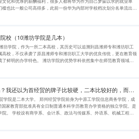
业文化和优厚的薪酬福利，很多人都将华为作为自己梦寐以求的就业单
门槛也比一般公司高得多，此前一份华为内部对学校档次划分名单流出引
校档次划分是有几个档次？ 华为公司 最低学历要求是什么？本期，我就
为大家一一解答，并附上华为校招高校名单。 一
院校（10潍坊学院是几本）
 潍坊学院，作为一所二本高校，其历史可以追溯到昌潍师专和潍坊职工
属高校，不仅承袭了原昌潍师专和潍坊职工大学的优良传统，更在教育领
坊学院的优势学科依然集中在师范教育领域，
优秀的教师和教育工作者，为潍坊县市区乃至整个地区的教育事业做出了
面，学校注重培养学生的实践
华侨学院真那么次吗？我还以为首经贸的牌子比较硬，二本比较好的，而华侨招的几个专业分又都不高，二本
批经国家教育部批准具有全日制普通本科学历教育办学资格的独立学院。是
、外语系、机械工程
术系、建筑工程系、艺术设计系和基础学科部；拥有管理学、经济学、工
等六大学科门