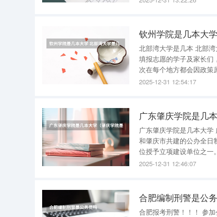
有所建树，而且在教学过
钦州学院是几本大学
北部湾大学是几本 北部湾大学是几本 大学的录取批次是教育行业受关注的一点，不管是处于高考
填报志愿的学子及家长们
次在每个地方都会因政策
二批招生时，一般统称为二本院校，
2025-12-31 12:54:17
是一所以工学、理学、管
广东肇庆学院是几
广东肇庆学院是几本大学 广东肇庆学院是二本大学。 肇庆学院（ZhaoqingUniversity）是广东省
和肇庆市共建的公办全日
位授予立项建设单位之一。学校坐落于广东省肇
两个校园，总占地面积12
2025-12-31 12:46:07
合肥编制刑警是公
合肥报考刑警！！！ 参加