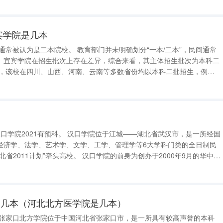
宾学院是几本
。宜宾学院在招生批次上存在差异，综合来看，其主体招生批次为本科二
信息，该校在四川、山西、河南、云南等多数省份均以本科二批招生，例如
13分、理科为519分。仅在青海实行本科一批招生，在合并批次的省份
则纳入普
经济学、法学、艺术学、文学、工学、管理学等6大学科门类的全日制民
校。 汉口学院的前身为创办于2000年9月的华中师
学院之一。 2011年，经湖北省人民政府申报、教育
是几本（河北北方医学院是几本）
 张家口北方学院位于中国河北省张家口市，是一所具有较高声誉的本科