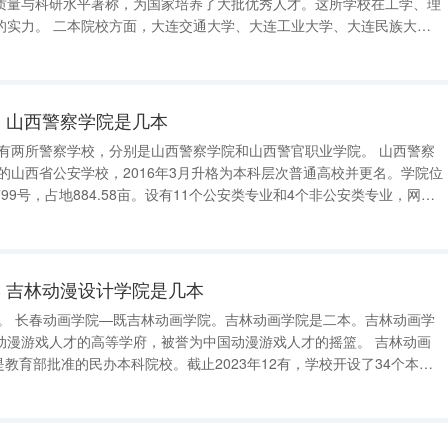
质量与科研水平著称，为国家培养了大批优秀人才。这所学校在工学、理
连工业大学、大连民族大
师范大学、辽宁警官学院等都是不错的选择。大连交通大学是一所以工为
、法、艺术等多学科协调发展的
 山西警察学院是几本
年的山西省公安学校，2016年3月升格为本科层次普通高校并更名。学院位
99号，占地884.58亩。设有11个公安类专业和4个非公安类专业，网络
流专业建设点，多个专业为省级一流专业建设点。公安技术学科是山西
 吉林动漫设计学院是几本
林动画学
漫游戏人才的高等学府，被誉为中国动漫游戏人才的摇篮。 吉林动画
是教育部批准的民办本科院校。截止2023年12有，学校开设了34个本科
校自创建以来，先后被教育部评为全国毕业生
化创新创业