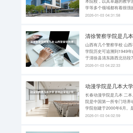
本院校，以其卓越的教学
学等多个领域都有着很强的实力。 二本院校方面，大连交通大学、大
学、大连海洋大学、辽宁
2026-01-03 04:31:58
主，工、理、文、管、经
清徐警察学院是几本
山西有几个警察学校 山西有两所警察学校，分别是山西警察学院和山西警官职业学院。 山西警察
学院历史可追溯到1949
于清徐县清东路西北坊段7
安全与执法专业为国家一
2026-01-03 04:22:33
省“1331工程”优势特
动漫学院是几本大学
长春动漫学院是几本 二本。 长春动画学院—既吉林动画学院。吉林动画学院是二本。吉
院是中国第一所专门培养动
学院创建于2000年6月。
专业，其中动画专业位居同专业全国排名第一。 该
2026-01-03 04:02:59
就业50强和全国第二批深