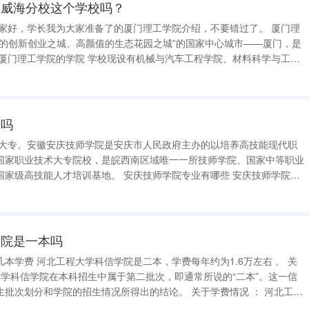
大威海分校这个学校吗？
质的创新创业之城、高颜值的生态花园之城”的国家中心城市——厦门，是
学院、光电与通信工程学院（微电子学院）、计算机与信息工程学院、土
专吗
是大专。安徽安庆技师学院是安庆市人民政府主办的以培养高技能现代职
国家职业技术大专院校，是皖西南区域唯一一所技师学院、国家中等职业
训基地。 安庆技师学院专业有哪些 安庆技师学院开
造与自动化类 数控加工（数控车工） ：
，培
学院是一本吗
约为1.6万左右 。 关
和学院的招生情况所得出的结论。 关于学费情况 ： 河北工程
每年约为1.6万左右。这一数字是大致估算，并可能因不同专业和年份而