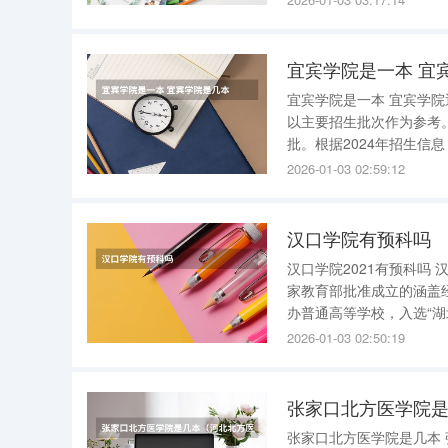
宜宾学院是一本 宜
宜宾学院是一本 宜宾学院通常被认为是二本院校。 教育部门并未明确划分“一本/二本”，民间通常
以主要招生批次作为参考
批。根据2024年招生
在四川文科录取分数线为5
2026-01-03 02:59:12
如湖南、重庆、浙江等，
汉口学院有预科吗
汉口学院2021有预科吗 汉口学院2021有预科。 汉口学院位于江城——湖北省武汉市，是一所经国
家教育部批准成立的涵盖
办普通高等学校，入选“湖北省2011计划”牵头高
范大学汉口分校，是中国最早成立的四所独立
2026-01-03 02:50:19
部批准，
张家口北方医学院
张家口北方医学院是几本