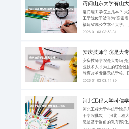
请问山东大学有山
厦门理工学院是几本？ 大家好，学长我为大家准备了的厦门理工学院介绍，不要错过了。 厦门理
工学院位于被誉为“高素
福建省属公立本科大学。 厦门理工学院的学院 学校现设有机械与汽车工程学院、材料科学与工程
学院、电气工程与自动化
2026-01-03 03:53:31
木工程与建筑学院、环境
安庆技师学院是大
安庆技师学院是大专吗 
业技术人才为主的综合性
教育改革发展示范学校、国家级高技能人才培
设的专业涵盖多个领域，具体包括以下类别 ： 一、机械制
2026-01-03 03:44:39
侧重数控机床操作与编程
河北工程大学科信
河北工程大学科信学院是几本学费 河北工程大学科信学院是二本，学费每年
于学院批次 ： 河北工程大学科信学院在本科招生中属于第二批次，即通常所说的“二本”。这一信
息是基于当前的教育部招生批次划分
大学科信学院的学费标准
2026-01-03 03:17:14