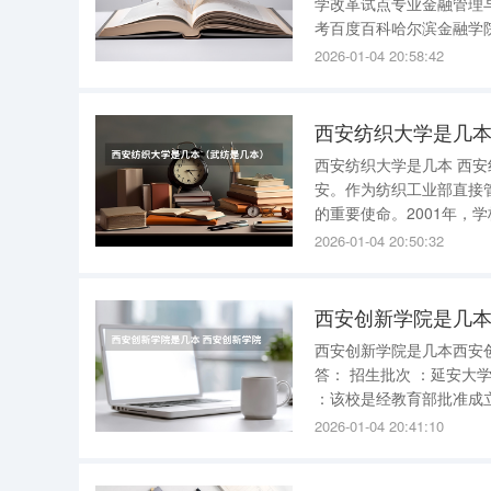
学改革试点专业金融管理
考百度百科哈尔滨金融学院
身，大约十年前就改为现
2026-01-04 20:58:42
格为大学本科，名称将是“
西安纺织大学是几
西安纺织大学是几本 西安
安。作为纺织工业部直接
的重要使命。2001年，
该校获得了国家教育部的
2026-01-04 20:50:32
味着它的教育质量和社会
西安创新学院是几本
西安创新学院是几本西安创新学院 延安大学西安创新学院是二本大学 。
答： 招生批次 ：延安大学西安创新学院是第二批次本科招生，因此被归类为二本大学。 学校性质
：该校是经教育部批准成立的全日
2026-01-04 20:41:10