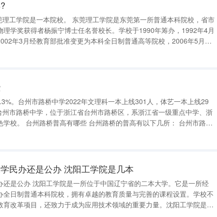
?
 东莞理工学院是东莞第一所普通本科院校，省市
理学奖获得者杨振宁博士任名誉校长。学校于1990年筹办，1992年4月
002年3月经教育部批准变更为本科全日制普通高等院校，2006年5月获
008年5月通过教育部本科教学工作水平评估，2010年6月与清华大学等
些
.3%。台州市路桥中学2022年文理科一本上线301人，体艺一本上线29
。台州市路桥中学，位于浙江省台州市路桥区，系浙江省一级重点中学、浙
有以下几所： 台州市路桥
中学 台州市路桥区第二中学 路桥区第三中学 台州双语高中 等普高学校。 台州路
学民办还是公办 沈阳工学院是几本
办还是公办 沈阳工学院是一所位于中国辽宁省的二本大学。它是一所经
办全日制普通本科院校，拥有卓越的教育质量与完善的课程设置。学校不
教育改革项目，还致力于成为应用技术领域的重要力量。沈阳工学院是应
的成员之一，并入选了卓越农林人才教育培养计划改革试点高校。此外，