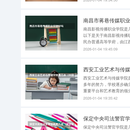
学校还被辽宁省认定为全
南昌市蒋巷传媒职
南昌影视传播职业学院是几本 南昌影视传播职业学院是专科学校，不属于一本或二本
以下是关于南昌影视传播职业学院的详细解答： 学
民办普通高等学府，由江西省教育厅主管。 学校特色 ：
紧跟人才市场需求，注重内涵建设和
2026-01-04 19:45:09
西丽人美容艺
西安工业艺术与传
西安工业艺术与传媒学院是
多年的努力，学校逐步确
重要平台和艺术教育的领头羊，
传达设计、环境设计、产
2026-01-04 19:35:42
学位点。在校学生总数为1
保定中央司法警官
保定中央司法警官学院是几本 保定中央司法警官学院是二本大学 。以下是对该结论