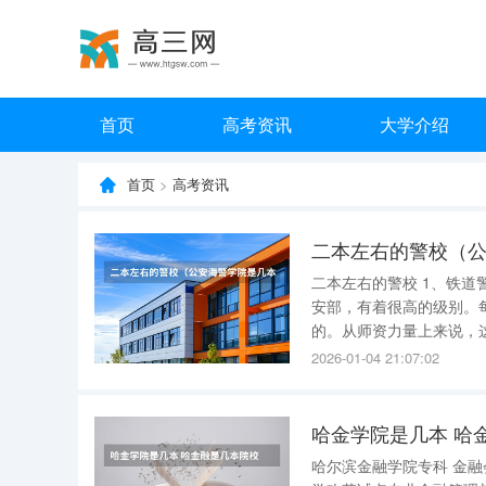
首页
高考资讯
大学介绍
首页
>
高考资讯
二本左右的警校（
二本左右的警校 1、铁道警察学院 这所高校位于河南郑州，培养的是铁路事业警务人才。隶属于公
安部，有着很高的级别。
的。从师资力量上来说，
解，如果孩子对做乘警感兴趣的话，可以
2026-01-04 21:07:02
于广州，有着得天独厚的
哈金学院是几本 哈
哈尔滨金融学院专科 金