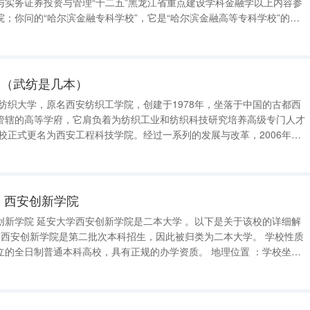
与实务证券投资与管理“十二五”黑龙江省重点建设学科金融学以上内容参
；你问的“哈尔滨金融专科学校”，它是“哈尔滨金融高等专科学校”的前
在这个名称了这学校是公办的大学专科属高职高专类，在不远的将来要升
哈尔滨金融学院”香坊区
本（武纺是几本）
纺织大学，原名西安纺织工学院，创建于1978年，坐落于中国的古都西
管辖的高等学府，它肩负着为纺织工业和纺织科技研究培养高级专门人才
学校正式更名为西安工程科技学院。经过一系列的发展与改革，2006年，
正式批准，更名为西安工程大学。西安工程大学被认定为一本院校，这意
认可度达到了一定的标
 西安创新学院
以下是关于该校的详细解
制普通本科高校，具有正规的办学资质。 地理位置 ：学校坐落
在历史文化名城西安，目前已形成长安和临潼“一校两区”的办学新格局。 专业设置 ：学校开设