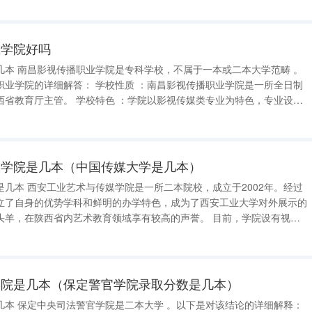
面向应用型转变的试点高校，同时
业学院好吗
大学范畴 。
校性质 ：南昌影视传播职业学院是一所全日制
学院以影视传媒类专业为特色，专业设置
教学改革，旨在提升教学质量。 前身历史 ：学院的前身是江
媒学院是几本（中国传媒大学是几本）
几本 西安工业艺术与传媒学院是一所二本院校，成立于2002年。经过
立了自身的优势学科和鲜明的办学特色，成为了西安工业大学对外展示的
在陕西省内艺术教育领域享有较高的声誉。 目前，学院设有视觉
品设计、数字媒体艺术和工业设计五个本科专业，以及一个艺术硕士专业
646人，其中本科生
学院是几本（保定警官学院录取分数是几本）
的详细解释：