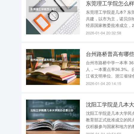
东莞理工学院怎么样
东莞理工学院是几本? 东莞理工学院是一本院校。
共建，以市为主，诺贝尔物
经原国家教委批准成立，2
批为学士学位授予单位，2
2026-01-04 20:32:58
61所高校一起被批准
台州路桥普高有哪
台州市路桥中学一本率 36
人，一本重点率36.3%
江省文明单位、浙江省绿色学校。 台州路桥普高有哪些 台州路桥的普高
2026-01-04 20:14:15
沈阳工学院是几本大
沈阳工学院是几本大学民
教育部正式批准成立的民
仅积极参与国家和地方的
用技术大学（学院）联盟
2026-01-04 19:54:50