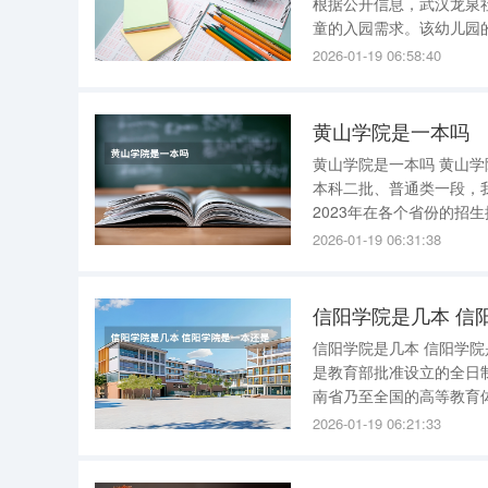
根据公开信息，武汉龙泉社区（三期）项目在规划
童的入园需求。该幼儿园
前教育阶段。 关于小学、中学等义务教育阶段学校，目前 未在官方信息或项目规划中明确提及 。
2026-01-19 06:58:40
通常情况下，新建
黄山学院是一本吗
黄山学院是一本吗 黄山
本科二批、普通类一段，我
2023年在各个省份的招生批次及各批次录取分
2026-01-19 06:31:38
信阳学院是几本 信
信阳学院是几本 信阳学院是二本 。以下是对信阳学院的详细介绍： 一、学校性质与地位 信阳学院
是教育部批准设立的全日
南省乃至全国的高等教育体系中占据着一席之地。
学院华锐学院，创办于20
2026-01-19 06:21:33
普通本科