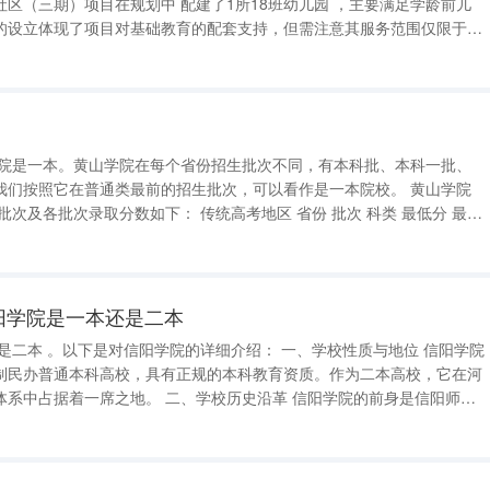
中 配建了1所18班幼儿园 ，主要满足学龄前儿
的设立体现了项目对基础教育的配套支持，但需注意其服务范围仅限于学
学院是一本。黄山学院在每个省份招生批次不同，有本科批、本科一批、
们按照它在普通类最前的招生批次，可以看作是一本院校。 黄山学院
数如下： 传统高考地区 省份 批次 科类 最低分 最低
分位次 安徽 本科二批 理科 459 127447 安徽 本科二批 文科
阳学院是一本还是二本
制民办普通本科高校，具有正规的本科教育资质。作为二本高校，它在河
 二、学校历史沿革 信阳学院的前身是信阳师范
03年。经过多年的发展，该校在2016年经教育部批准转设为全日制民办