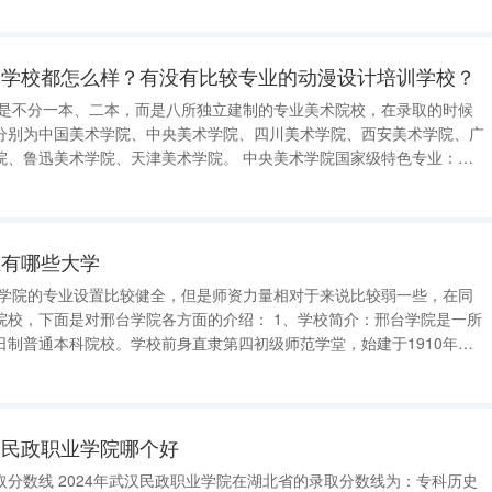
 辽宁装备制造
训学校都怎么样？有没有比较专业的动漫设计培训学校？
院是不分一本、二本，而是八所独立建制的专业美术院校，在录取的时候
分别为中国美术学院、中央美术学院、四川美术学院、西安美术学院、广
院、天津美术学院。 中央美术学院国家级特色专业：动
学；中国美术学院国家重点学科：美术学；鲁迅美术学院特色专业：艺术
湖北美术学院特色专业：绘画
业有哪些大学
对邢台学院各方面的介绍： 1、学校简介：邢台学院是一所
日制普通本科院校。学校前身直隶第四初级师范学堂，始建于1910年，
的四所师范之一。 成立初期的旧址部分仍保留在校园内，
育百年发展历
汉民政职业学院哪个好
的录取分数线为：专科历史