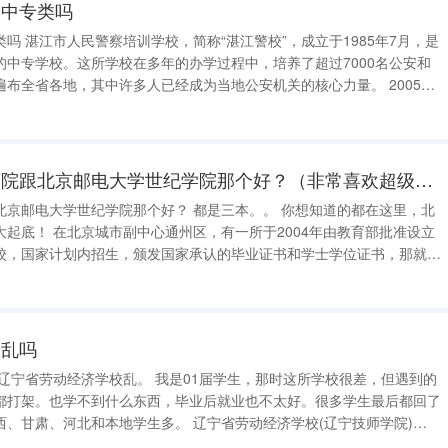
是中专类吗
吗 湛江市人民警察培训学校，简称“湛江警校”，成立于1985年7月，是
的中专学校。这所学校在多年的办学过程中，培养了超过7000名公安和
布全省各地，其中许多人已经成为当地公安机关的核心力量。 2005
名为湛江市人民警察培训学校。自改制以来，学校已经为湛江公安系统培
警，年平均
北京工商大学嘉华学院跟北京邮电大学世纪学院那个好？（非常喜欢超级邮轮学院的实话实说：海乘工作不一定等于环游世界！）
学世纪学院那个好？ 都是三本。。 你想知道的都在这里，北
004年由教育部批准设立
校，国家计划内招生，颁发国家承认的毕业证书和学士学位证书，那就是
学院。今天我就和大家唠一唠我这个母校。 提及高校当然要从她
有句话叫：什么
校乱吗
都打架。也学不到什么东西，毕业后就业也不太好。很多学生最后都回了
本地学生多。 辽宁省劳动经济学校(辽宁技师学院)
发展示范校”和“国家高技能人才培训基地”重点建设的中等职业学校，隶