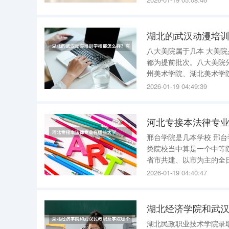
属于辽宁广播电视大学（
湖北的武汉动漫培
八大美院属于几本 大美
都为提前批次。八大美院
州美术学院、湖北美术学院、鲁迅美术学
画、雕塑、中国画、美术
2026-01-19 04:49:39
设计(动漫方向)、绘画；
河北专接本法律专
邢台学院是几本学校 邢台学院的专业设置比较健全，但是师资力量相对于来说比较弱一些，在同
类院校当中算是一个中等院校，下面是
省市共建、以市为主的全
至今已有109年历史，是河北省最早成立
2026-01-19 04:40:47
该旧址见证了中国师范教
湖北经济学院和武
湖北民政职业技术学院录取分数线 2024年武汉民政职业学院在湖北省