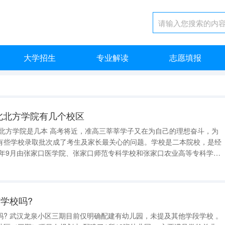
大学招生
专业解读
志愿填报
北北方学院有几个校区
有些学校录取批次成了考生及家长最关心的问题。学校是二本院校，是经
3年9月由张家口医学院、张家口师范专科学校和张家口农业高等专科学校
成。学校现有校本部（钻石南路11号）、东校区、南校区和北校区四个校
直属附属医院
学校吗?
段学校 。