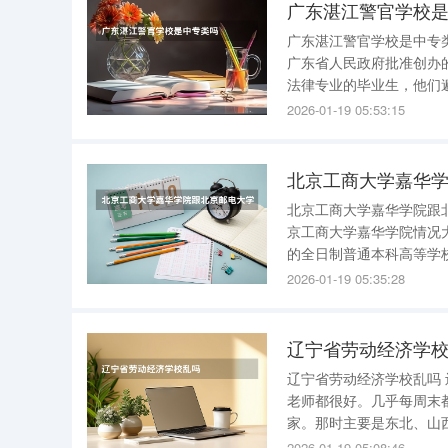
广东湛江警官学校
广东湛江警官学校是中专类
广东省人民政府批准创办
法律专业的毕业生，他们遍
年，学校进行了改制，更
2026-01-19 05:53:15
训了超过30000名在职民
北京工商大学嘉华学院跟北京邮电大
京工商大学嘉华学院情况大起底！ 在北京城市副中心通州区，有一所于2
的全日制普通本科高等学
我的母校——北京工商大学嘉华
2026-01-19 05:35:28
的办学定位开始了，不是
辽宁省劳动经济学
辽宁省劳动经济学校乱吗 辽宁省劳动经济学校乱。 我是01届学生，那时这所学校很差，但遇到的
老师都很好。几乎每周末
家。那时主要是东北、山西、甘肃、河北和
是“国家中等职业教育改革
2026-01-19 05:08:46