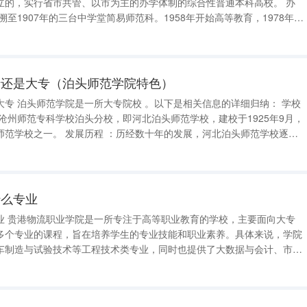
立的，实行省市共管、以市为主的办学体制的综合性普通本科高校。 办
务院批准建立台州师范专科学校，2002年升格为本科。 教学评估 ：学院在2008年通过了
专还是大专（泊头师范学院特色）
细归纳： 学校
数十年的发展，河北泊头师范学校逐步
度的大专院校，承载着重要的教育使命，一直致力于培养优秀的教育人
什么专业
业 贵港物流职业学院是一所专注于高等职业教育的学校，主要面向大专
多个专业的课程，旨在培养学生的专业技能和职业素养。具体来说，学院
车制造与试验技术等工程技术类专业，同时也提供了大数据与会计、市场
业。 此外，学院还设置了物流工程技术、现代物
这些专业的设立，使得学生能