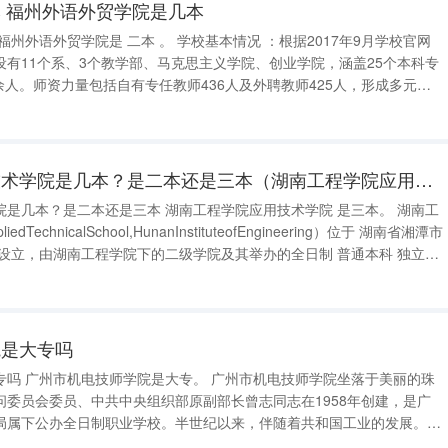
 福州外语外贸学院是几本
有11个系、3个教学部、马克思主义学院、创业学院，涵盖25个本科专
0余人。师资力量包括自有专任教师436人及外聘教师425人，形成多元化
教学团队。 教学设施与资源 ：学校占地面积1200余亩，建筑面积44万平方米，教学仪器
湖南工程学院应用技术学院是几本？是二本还是三本（湖南工程学院应用技术学院是几本）
本 湖南工程学院应用技术学院 是三本。 湖南工
echnicalSchool,HunanInstituteofEngineering）位于 湖南省湘潭市
准设立，由湖南工程学院下的二级学院及其举办的全日制 普通本科 独立学
工程学院南校区，校园绿树成荫、典雅
院是大专吗
落于美丽的珠
问委员会委员、中共中央组织部原副部长曾志同志在1958年创建，是广
局属下公办全日制职业学校。半世纪以来，伴随着共和国工业的发展。
地面积164亩，教职工584人，33个专业，全日制在校生近8000人，高