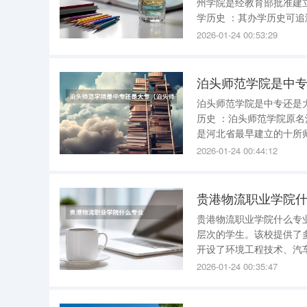
州学院是经教育部批准建
学历史 ：其办学历史可追溯至1907年的三台中学堂简易师范科。1958年开始高等教育，1978年国
2026-01-24 00:53:29
泊头师范学院是中
泊头师范学院是中专还是大专 泊头师范学院是一所大专院校 。以下是相关信息的详
历史 ：泊头师范学院原名沧州师范专科学校泊头分校，即河北泊头师范学校，建校于1925年9月，
是河北省最早建立的十所师范学校之一。 发展历程 ：历经
成长为一所具有较高知名
2026-01-24 00:44:12
才。 专业设
贵港物流职业学院
贵港物流职业学院什么专
层次的学生。该校提供了
开设了环境工程技术、汽
营销、电子商务、跨境电子商务等经济管理类专
2026-01-24 00:35:47
流管理等物流相关专业。