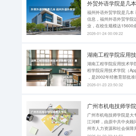
外贸外语学院是几本
福州外语外贸学院是几本 福州外语外贸学院是 二本 。 学校基本情况 ：根据2017年9月学校官网
信息，福州外语外贸学院设
业，在校生规模达1560
2026-01-24 00:09:22
湖南工程学院应用技术学院是几本？是二本还是三
程学院应用技术学院（AppliedT
，是2002年经教育部批
院。 学院校址设湖南
2026-01-23 23:50:32
广州市机电技师学
广州市机电技师学院是大专吗 广州市机电技师学院是大专。 广州市机电技师学院坐
江河畔，由原中共中央顾
州市人力资源和社会保障
现已成为拥有两个校区，占
2026-01-23 23:41:59