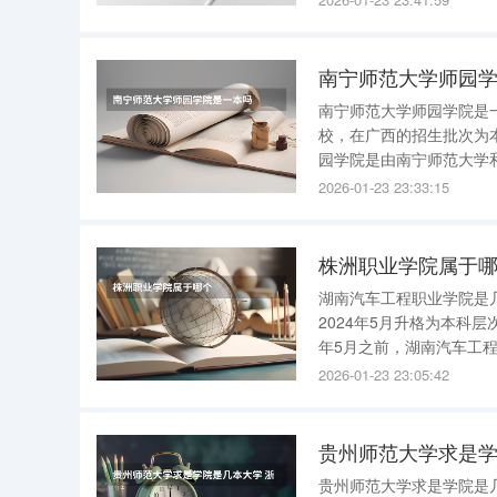
级工以上层次占90%，以
南宁师范大学师园
南宁师范大学师园学院是一本吗 南宁师范大学师园学院不是一本，而是一
校，在广西的招生批次为本科二批 。以下是关于该问题的详细解答： 学
园学院是由南宁师范大学
于独立学院范畴。 招生批次 ：在广西的招生批次中，南宁师范大学师园学院被划分为本科二批。
2026-01-23 23:33:15
这意味着，根据过去
株洲职业学院属于
湖南汽车工程职业学院是几本 湖南汽车工程职业学院原本是专科院校，不存在“几
2024年5月升格为本科层
年5月之前，湖南汽车工程
本”的划分。该校前身为株洲职
2026-01-23 23:05:42
月，学校升格为本科层
贵州师范大学求是学
贵州师范大学求是学院是几本大学 贵州师范大学求是学院在贵州是二本