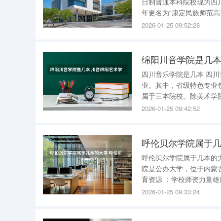
日制普通本科院校现为四川省属高校。 该校起源于1985年设立的
年更名为“康定民族师范高
中。2009年3月，学校
2026-01-25 09:52:28
目前，四川民族学院设
绵阳川音学院是几本
四川音乐学院是几本 四
业。其中，省级特色专业
属于三本院校。除美术学院外，其他
的成都美术学院，不仅是
2026-01-25 09:42:52
国内外大型企业和数码游
呼伦贝尔学院属于几
呼伦贝尔学院属于几本的大学 呼伦贝尔学院是一所二本大学 。具体地说： 学校性质
院是公办大学，位于内蒙
育资源 ：学校师资力量雄厚，拥有一支高素质的教师队伍，致力于为学生提供优质的教育。 学生
规模 ：在校学生人数达到了七千多人，体现了学校在教育领域的吸引力和在本地乃至全国的影响
2026-01-25 09:33:24
力。