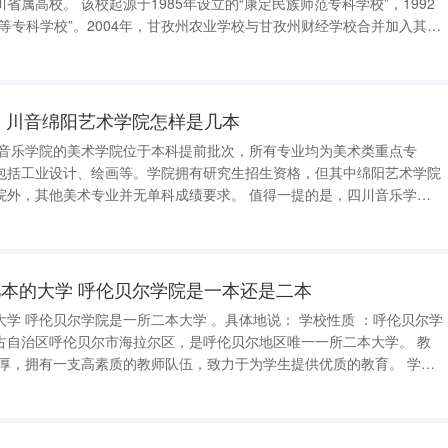
“康定民族师范专科学校”，1992
等专科学校”。2004年，甘孜州农业学校与甘孜州财经学校合并加入其
成功升格为本科层次的四川民族学院，并在2013年获得了学士学位授予权。
 川音绵阳艺术学院怎样是几本
川音乐学院的美术学院位于本科提前批次，所有专业均为美术类重点专
包括工业设计、绘画等。学院拥有研究生招生资格，但其中绵阳艺术学院
美术专业并无单科成绩要求。 值得一提的是，四川音乐学院
西南地区唯一一所专门举办绘画与美术类专场招聘的高校，还吸引了许多
戏媒体前来招聘。与之形成对比
本的大学 呼伦贝尔学院是一本还是二本
 ：呼伦贝尔学
古自治区呼伦贝尔市海拉尔区，是呼伦贝尔地区唯一一所二本大学。 教