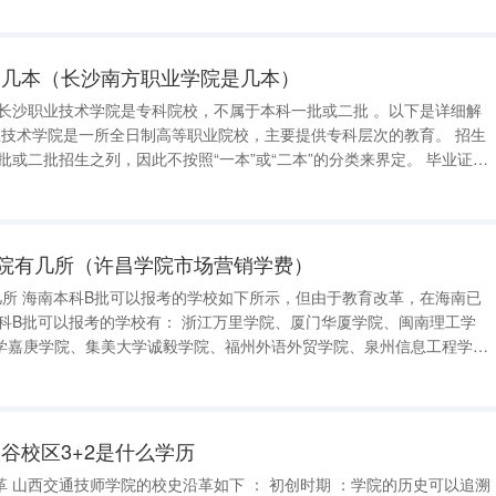
是几本（长沙南方职业学院是几本）
：学生毕业后获得的毕业证书上会注明“专科”，而非“本科”。 民间称呼 ：虽然民间常
院有几所（许昌学院市场营销学费）
几所 海南本科B批可以报考的学校如下所示，但由于教育改革，在海南已
学嘉庚学院、集美大学诚毅学院、福州外语外贸学院、泉州信息工程学
工程学院、南昌理工学院、江西应用科技学院、南昌工学院、南昌大学科
青学院华东交通大学理工
谷校区3+2是什么学历
以追溯