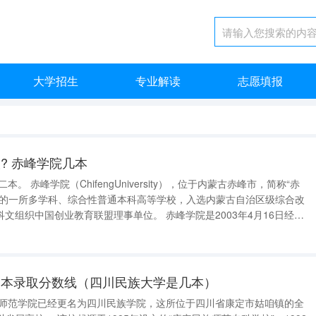
大学招生
专业解读
志愿填报
? 赤峰学院几本
准的一所多学科、综合性普通本科高等学校，入选内蒙古自治区级综合改
业教育联盟理事单位。 赤峰学院是2003年4月16日经国
族师范高等专科学校、赤峰教育学院、内蒙古广播电视大学赤峰分校三所
二本录取分数线（四川民族大学是几本）
定师范学院已经更名为四川民族学院，这所位于四川省康定市姑咱镇的全