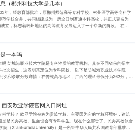
消息（郴州科技大学是几本）
003年，经教育部批准，原郴州师范高等专科学校、郴州医学高等专科学
师范学校合并，共同组建成为一所全日制普通本科高校，并正式更名为
的成立，标志着郴州地区的高等教育发展迈入了一个崭新的阶段。 在
利通过了国家教育部组织的本科教学工作合格评估，这一成就不仅肯定了学
未来的发展奠定了坚实的
院是一本吗
本吗 防城港职业技术学院是专科性质的教育机构。其在不同省份的招生
，这表明其定位为专科院校。 以下是防城港职业技术学院
生批次和录取分数详情：在传统高考地区，广西的理科最低分为262分，对
最低分为329分，对应位次为114807。具体数据有助于了解其在不同批次
职业技术
 西安欧亚学院官网入口网址
要因为它的学校环境好，建筑
但是是民办高校。里面也会有专科学生。现在什么都贵了。民办高校伙食
、文学、教育、工学等协调发展的国际化应用型普通本科高校；入选民办