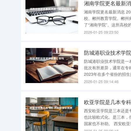
湘南学院更名最新
湘南学院更名最新消息 2
校、郴州教育学院、郴州
了“湘南学院”。这所高校
2013年，湘南学院顺
2026-01-25 09:23:50
校的教学质量，也为学校
防城港职业技术学
防城港职业技术学院是一
批次有所差异，通常在专科批次招生
2023年在多个省份的招
应位次为210622；文科
2026-01-25 09:14:46
的招生情况。 防城港
欧亚学院是几本专科
西安欧亚学院是三本还是专科学校？ 欧亚学院被称为贵族学校。主
也比较欧式化。是三本，
国家也不补助。 西安欧亚学院（Xi’anEurasiaUniversity）是一所经中华人民共和国教育部批准，
以管理、经济为主，艺术
2026-01-25 09:05:18