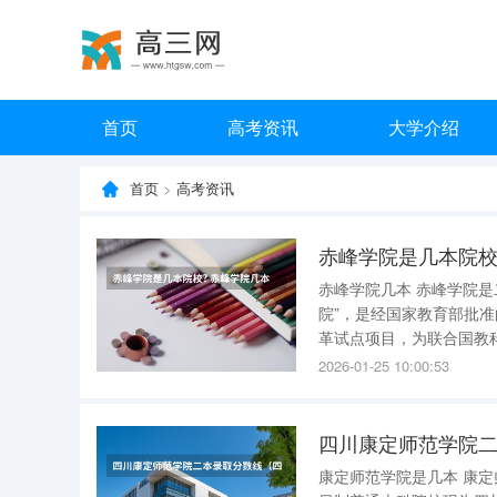
首页
高考资讯
大学介绍
首页
>
高考资讯
赤峰学院是几本院校
赤峰学院几本 赤峰学院是二本。 赤峰学院（ChifengUniversity），位于内蒙古赤峰市，简称“赤
院”，是经国家教育部批
革试点项目，为联合国教科文组织中国创
家教育部批准，由赤峰民
2026-01-25 10:00:53
专科层次的高
四川康定师范学院
康定师范学院是几本 康