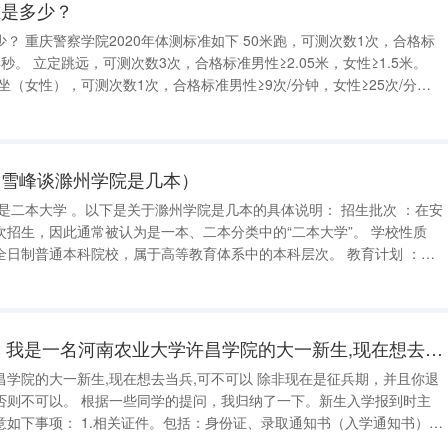
准是多少？
数1次，合格标
，女性≥1.5米。
坐（女性），可测次数1次，合格标准男性≥9次/分钟，女性≥25次/分
 ： 重庆警察学院（ChongqingPolice
张雪峰谈滁州学院是几本）
生，因此通常被认为是一本、二本分类中的“二本大学”。 学校性质
制普通本科院校，属于高等教育体系中的本科层次。 教育计划 ：该
计划“地方应用型高水平大学建设”高校，以及国家级大学生创新创业训练
许昌学院之前是几本 我是一名河南农业大学许昌学院的大一新生,现在想去当兵,可不可以
学院的大一新生,现在想去当兵,可不可以 除非现在是征兵期，并且你退
我归纳了一下。新生入学报到时主
份证、录取通知书（入学通知书）、
系证明（介绍信）、一寸登记照若干张（可以多带几张，以备它用），等