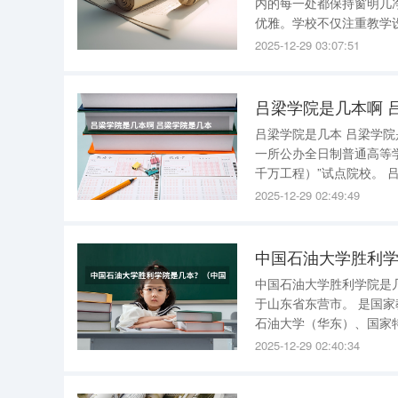
内的每一处都保持窗明几
优雅。学校不仅注重教学
提供了一个舒适的学习与生活环境。 商洛学院汇聚了来自全国各
2025-12-29 03:07:51
富。学院拥有一支由精英
吕梁学院是几本啊 
吕梁学院是几本 吕梁学院是二本院校。吕梁学院坐落于山西省吕梁市，是山西省人民政府举办的
一所公办全日制普通高等
千万工程）”试点院校。 吕梁学院拓展介绍 一、发展简介 吕梁学院创办于1978年，始称山西师范
学院吕梁专科班，1984
2025-12-29 02:49:49
吕梁高等专科学校
中国石油大学胜利
中国石油大学胜利学院是几本？ 中国石油大学胜利学院是三本大学。 中国石
于山东省东营市。 是国家教育部批准设立的全日制本科普通高等学校，是由教育部直属高校中国
石油大学（华东）、国家
资源的基础上，合作创办
2025-12-29 02:40:34
规范化学院，学校具有学