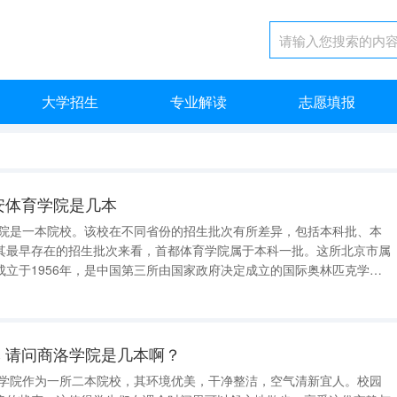
大学招生
专业解读
志愿填报
安体育学院是几本
学院是一本院校。该校在不同省份的招生批次有所差异，包括本科批、本
其最早存在的招生批次来看，首都体育学院属于本科一批。这所北京市属
成立于1956年，是中国第三所由国家政府决定成立的国际奥林匹克学
22年北京冬奥会和冬残奥会中扮演了重要角色，是第一个获得人文遗产称
于北京市，由何明担任党委书记
 请问商洛学院是几本啊？
洛学院作为一所二本院校，其环境优美，干净整洁，空气清新宜人。校园