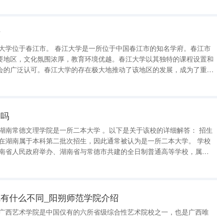
要忘记。另外，把
市
要地区，文化氛围浓厚，教育环境优越。春江大学以其独特的课程设置和
会的广泛认可。春江大学的存在极大地推动了该地区的发展，成为了重要
，春江大学位于春江市，是众多学子追求知识的理想之地。 蔡春江温
州大学社团联合会主席-蔡春江 蔡
本吗
育办学始于1958年建立的常德师
有什么不同_阳朔师范学院介绍
 广西艺术学院是中国仅有的六所省级综合性艺术院校之一，也是广西唯