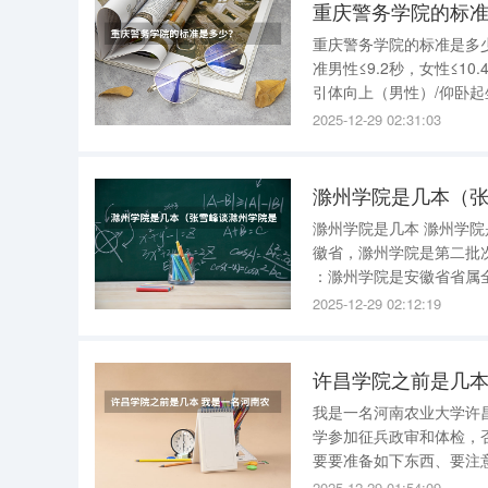
重庆警务学院的标
重庆警务学院的标准是多少？ 重庆警察学院2020年体测标准如下 50米跑，可测次
准男性≤9.2秒，女性≤10.4秒。 立定跳远，可测次数3次，合格标准男性≥2.05米
引体向上（男性）/仰卧起
钟。 拓展资料
2025-12-29 02:31:03
滁州学院是几本（
滁州学院是几本 滁州学院是二本大学 。以下是关于滁州学院是几本的具体说明： 招生批次 ：在安
徽省，滁州学院是第二批次招
：滁州学院是安徽省省属全日
校是安徽省高等教育振兴
2025-12-29 02:12:19
计划实
我是一名河南农业大学许昌
学参加征兵政审和体检，否则不可以。 根据一些同学的提问，
要要准备如下东西、要注意如下事项： 1.相关证件。包括：身
户口迁移证、党团组织关
2025-12-29 01:54:09