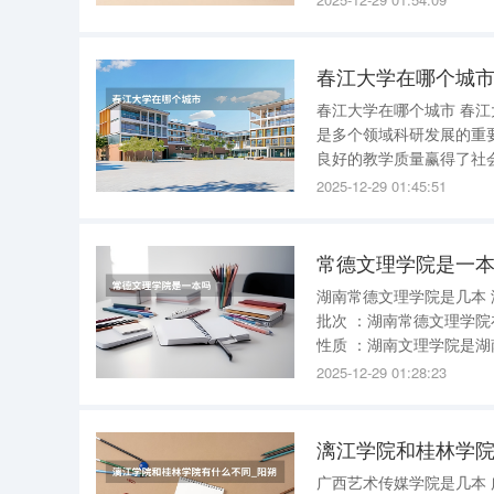
等。这些很重要，一定不
春江大学在哪个城
春江大学在哪个城市 春江大学位于春江市。 春江大学是一所位于中国春江市的知名学府。春江市
是多个领域科研发展的重
良好的教学质量赢得了社
的教育研究中心之一。因此
2025-12-29 01:45:51
常德文理学院是一
湖南常德文理学院是几本 湖南常德文理学院是一所二本大学 。以下是关于该校的详细解答： 招生
批次 ：湖南常德文理学院在湖南属于本科第二批次招生，因此通常被认为是一所二本大学。 学校
性质 ：湖南文理学院是湖南省人民政府举办、湖南省与常德市共建的全日制普通高等学校，属于
湖南省“双一流”高水平应用特色学院。 历史沿革 ：该校的高等教
2025-12-29 01:28:23
范高等
漓江学院和桂林学院
广西艺术传媒学院是几本