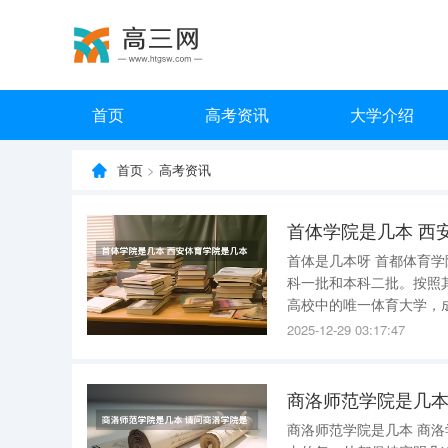
首页
高考资讯
大学介绍
首页
>
高考资讯
首体学院是几本 西
首体是几本呀 首都体育
科一批和本科二批。按照
高校中的唯一体育大学，
院。首都体育学院在20
2025-12-29 03:17:47
号的教育机构。学校坐落
商洛师范学院是几本
商洛师范学院是几本 商