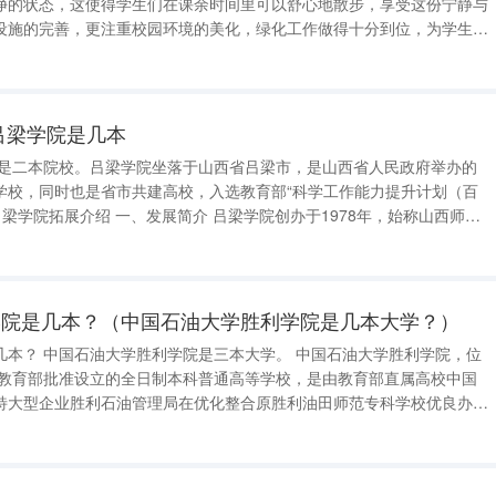
净的状态，这使得学生们在课余时间里可以舒心地散步，享受这份宁静与
设施的完善，更注重校园环境的美化，绿化工作做得十分到位，为学生们
地的学生，校园文化多元而丰
教师组成的团队，他们不仅具备
吕梁学院是几本
学校，同时也是省市共建高校，入选教育部“科学工作能力提升计划（百
年成立吕梁师范专科学校，1989年与筹建中的吕梁理工专科学校合并成立
学院是几本？（中国石油大学胜利学院是几本大学？）
油大学胜利学院，位
特大型企业胜利石油管理局在优化整合原胜利油田师范专科学校优良办学
的规范化应用型本科院校，也是山东省首家由国家重点大学申办的全日制
士学位授予权力，被