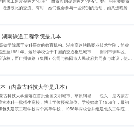
的员工通常被称为“公主”，而贵宾则被尊称为“少爷”。她们的主要职责
，增进彼此的交流。有时，她们也会参与一些特别的活动，如共进晚餐或
亲密的互动，但这都是
 湖南铁道工程学院是几本
阳高铁学院属于专科层次的教育机构。湖南高速铁路职业技术学院，简称
追溯至1951年。这所学校位于中国的交通枢纽城市——衡阳市珠晖区。
管该校，而广州铁路（集团）公司与衡阳市人民政府共同参与建设，使其
路技术的专业学院，湖南高铁职院
和运营所需技能的专业人才
几本（内蒙古科技大学是几本）
内蒙古科技大学坐落在首批全国文明城市、草原钢城——包头，是内蒙古
蒙古本科一批招生高校，博士学位授权单位。学校始建于1956年，最初
和包头建筑工程学校两个高等学校，1958年两校合并组建包头工学院，
学院，隶属原冶金工业部，1998年成为中央与地方共建的高等学校。2003
（与包头师范学院