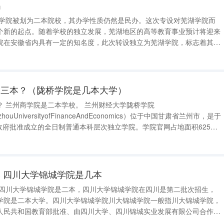
吗
湖学院被划为二本院校，其办学性质仍然是民办。这次专设对芜湖学院而
个新的起点。随着学校的独立发展，芜湖地区的高等教育事业预计将迎来
院在安徽省内具有一定的知名度，此次转设独立为芜湖学院，标志着其与
关系”，走上独立发展的道路，这对芜湖学院来说无疑是一次重大的挑战。
工作可能会受到一定影响
是三本？（陇桥学院是几本大学）
桥学院
LanzhouUniversityofFinanceAndEconomics）位于中国甘肃省兰州市，是于
民政府批准成立的全日制普通本科层次独立学院。学院官网占地面积625
亩，建筑面积20万平方米； 有全日制在校本科生12000余人，教职工835人；设有9个
 四川大学锦城学院是几本
 四川大学锦城学院是二本，四川大学锦城学院在四川是第二批次招生，
学院是二本大学。四川大学锦城学院川大锦城学院一般指川大锦城学院，
人民共和国教育部批准、由四川大学、四川锦城实业发展有限公司合作举
由四川大学申办、经教育部批准