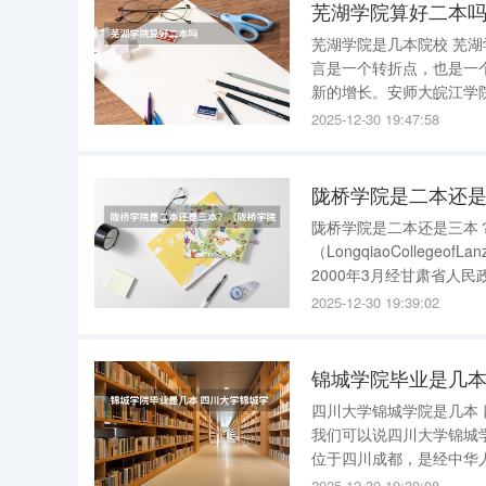
芜湖学院算好二本
芜湖学院是几本院校 芜
言是一个转折点，也是一
新的增长。安师大皖江学
安徽师范大学正式“断绝
2025-12-30 19:47:58
短期内，芜湖学院的招生
陇桥学院是二本还
陇桥学院是二本还是三本？ 兰州商学院是二本学校。 兰州财经大学陇
（LongqiaoCollegeof
2000年3月经甘肃省人
2025-12-30 19:39:02
锦城学院毕业是几本
四川大学锦城学院是几本
我们可以说四川大学锦城
位于四川成都，是经中华
办的全日制普通本科民办独立学院。 四川大学锦城学院是2005年
2025-12-30 19:30:08