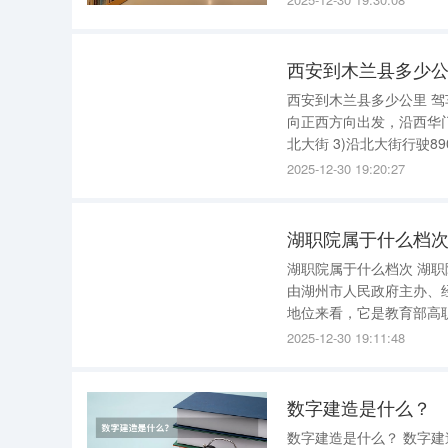
成立的全日制普通本科高
西安到木兰县多少
西安到木兰县多少公里 驾车路线：全程约2453.2公里 起点：西安市 1.西安市内驾车方案 1)从起点
向正西方向出发，沿西华门大街行驶20米
北大街 3)沿北大街行驶890米，过右侧的西安秋林宏业商厦约290米后，右前方转弯进入北门盘道
2025-12-30 19:20:27
湖职院属于什么档
湖职院属于什么档次 湖职院通常指湖州职业技术学院，它属于实力较强的专科院校档次。 该校是
由湖州市人民政府主办、
地位来看，它是教育部高
等学校毕业生就业工作先进
2025-12-30 19:11:48
高职院校等。 在排名
数字建造是什么？
数字建造是什么？ 数字建