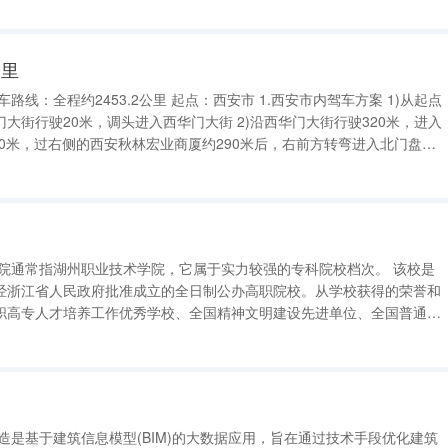
等学校，是在川大百年老校
公里
，调头进入西华门大街 2)沿西华门大街行驶320米，进入
4)沿北门盘道行驶230米，右转进入环城北路 5)沿环城北路行驶2.2公里
次
经浙江省人民政府批准成立的全日制公办高职院校。从学校获得的荣誉和
职高专人才培养工作优秀学校、全国精神文明建设先进单位、全国普通高
集体、全国“1+X”证书试点院校、浙江省“双高”建设单位、浙江省示范性
方面，根
造是基于建筑信息模型(BIM)的大数据应用，旨在通过技术手段优化建筑