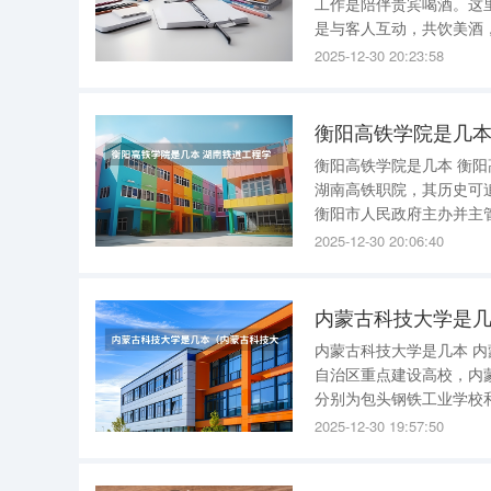
工作是陪伴贵宾喝酒。这里
是与客人互动，共饮美酒
参与派对。 工作内容主要围绕着营造愉悦的氛围，满足贵宾的社交需求。这不仅限于简单的陪
2025-12-30 20:23:58
伴，有时也会涉及到一些
衡阳高铁学院是几本
衡阳高铁学院是几本 衡
湖南高铁职院，其历史可
衡阳市人民政府主办并主
成为一所全日制的公办普通高等学校。 作为一所专注于高速铁
2025-12-30 20:06:40
致力于培养具备铁路建设
内蒙古科技大学是
内蒙古科技大学是几本 
自治区重点建设高校，内
分别为包头钢铁工业学校
1960年更名为包头钢铁
2025-12-30 19:57:50
年更名为内蒙古科技大学