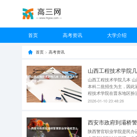
首页
高考资讯
大学介绍
首页
>
高考资讯
山西工程技术学院
山西工程技术学院几本 
本科二批招生为主，因此
程技术学院在晋东地区扮
持，同时也是对外交流与合作的重要平台。 学院的创建始于
2026-01-10 23:48:26
泉煤炭专科班，随后于19
西安市政府到灞桥
陕西警官职业学院是民办还是公办？ 各位学弟学妹，学长带大家了