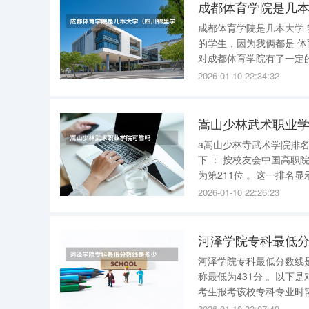
成都体育学院是几
成都体育学院是几本大学 我不是成都体育学院的学生，不过我有个高中同班同学是成都体育学院
的学生，因为我俩都是 体育类大学 ，就没少相互交流，对比我们俩的学校，在和她的聊天中，我
对成都体育学院有了一定的了解，斗
2026-01-10 22:34:32
嵩山少林武术职业
a嵩山少林寺武术学院排名 嵩山少林寺武术学院（嵩山少林武术职业学院）在2025年的排名情
下 ： 按校友会中国高职院校排行榜看，嵩山少林武术职业学院2025年全国高职院校排名（III类）
为第211位 。这一排名显示了该学院在全国高职院校中的相对位置，是评价其教育质量和综合实力
的重要指
2026-01-10 22:26:23
河泽学院专科最低
河泽学院专科最低分数线是多少 菏泽学院专科最低分数线为353分（常规批）
称最低为431分 。以下是对该分数线的详细解读： 一、分数线概述 菏泽学院专科的最低分数线是
考生报考该校专科专业时
考情况综合确定，并会在招生简章或学校官
2026-01-10 22:07:49