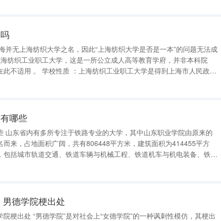
本吗
职工大学是得到上海市人民政府
的公立成人高等教育学府。 历史背景 ：该校设立于1955
学有哪些
些 山东省内有多所专注于铁路专业的大学，其中山东职业学院由原来的
而来，占地面积广阔，共有806448平方米，建筑面积为414455平方
，包括城市轨道交通、铁道车辆与机械工程、铁道机车与机电装备、铁道
号与信息工程、铁道工程与土木工程、铁道运输与财经管理，以及生物工
还设有基础部和思政部两
 男德学院梗出处
院”的一种讽刺性模仿，其梗出