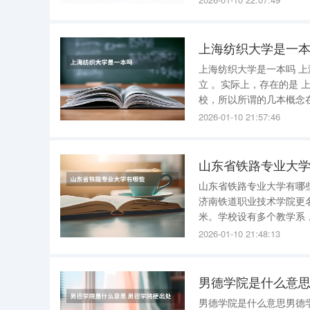
科最低分数
上海纺织大学是一
上海纺织大学是一本吗 上海并无上海纺织大学之名，因此“上海纺织大学是否是一本”的问题无法成
立 。实际上，存在的是 上海纺织工业职工大学，这是一所公立成人高等教育学府，并非本科院
校，所以所谓的几本概念在此不适用 。 学校性质 ：上海纺织工业
许可、并经国家教育部确认的独立设置
2026-01-10 21:57:46
年，与上海纺
山东省铁路专业大
山东省铁路专业大学有哪
济南铁道职业技术学院更名
米。学校设有多个教学系
供电与电气工程、铁道信
2026-01-10 21:48:13
程等八大教学系。此外，
男德学院是什么意思
男德学院是什么意思男德学院梗出处 “男德学院”是对社会上“女德学