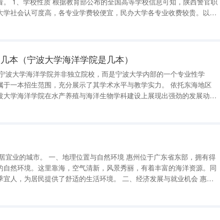
知，陕西警官职
大学社会认可度高，各专业学费较便宜，民办大学各专业收费较贵。以下
是几本（宁波大学海洋学院是几本）
 宁波大学海洋学院并非独立院校，而是宁波大学内部的一个专业性学
一本招生范围，充分展示了其学术水平与教学实力。 依托东海地区
波大学海洋学院在水产养殖与海洋生物学科建设上展现出强劲的发展动
面取得了显著成果，每年新批项目、科研经费投入以及论文专著发表数量
列。在国家级科技奖项方面，学院
的自然环境。这里靠海，空气清新，风景秀丽，有着丰富的海洋资源。同
民提供了舒适的生活环境。 二、经济发展与就业机会 惠州
的企业和工厂，为当地居民提供了丰富的就业机会。随着科技产业的崛