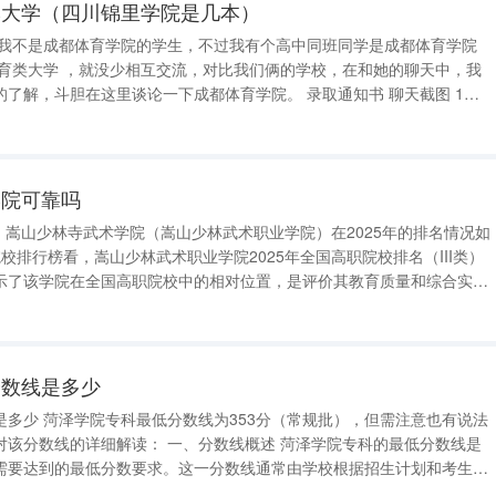
本大学（四川锦里学院是几本）
胆在这里谈论一下成都体育学院。 录取通知书 聊天截图 1、
基本概况 成都体育学院简称“ 成体 ”，是由 国家体育总局 和 四川省人民政府 共同建立的
学院可靠吗
况如
标之一。 按金平果公布的中国高职院校排行榜数据看，嵩山少林武术职业学院2024年全
分数线是多少
，但需注意也有说法
需要达到的最低分数要求。这一分数线通常由学校根据招生计划和考生报
网上进行公示。 二、分数线差异说明 关于菏泽学院专