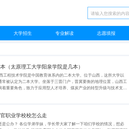
大学招生
专业解读
志愿填报
几本（太原理工大学阳泉学院是几本）
山西工程技术学院是中国教育体系内的二本大学。位于山西，这所大学以
通常被认定为二本大学。坐落于三晋门户，晋冀要衡的地理位置，山西工
演着重要角色，致力于应用型人才培养、煤炭产业的转型升级与技术支
1984年9月，最初名为山西矿业学院阳
86年更名阳泉煤炭专
警官职业学校校怎么走
解一下咱们学校的情况，想必