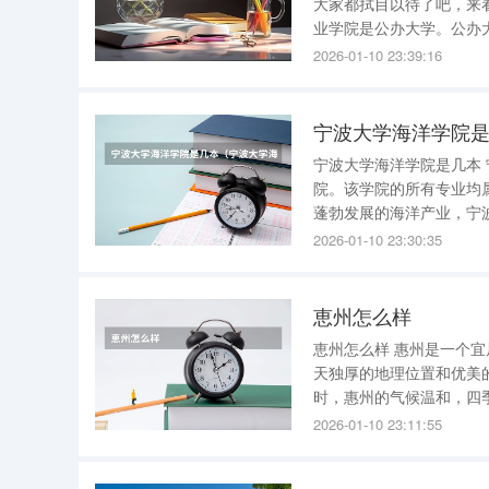
大家都拭目以待了吧，来看。 1、学校性质 根据教育部公布的全国高等学校信息可
业学院是公办大学。公办
相关介绍，供大家参考。 2、公办大学与民办大学区别 公办大学：通常是国家部委或地方政府举办
2026-01-10 23:39:16
的大学，办学历史
宁波大学海洋学院
宁波大学海洋学院是几本
院。该学院的所有专业均属于
蓬勃发展的海洋产业，宁
力。该学院在自主创新方
2026-01-10 23:30:35
均稳步提升，稳居学校前
恵州怎么样
恵州怎么样 惠州是一个宜居宜业的城市。 一、地理位置与自然环境 惠州位于广东省东部，拥有得
天独厚的地理位置和优美
时，惠州的气候温和，四季宜人，为居
经济发展迅速，拥有众多
2026-01-10 23:11:55
起，惠州在新兴产业